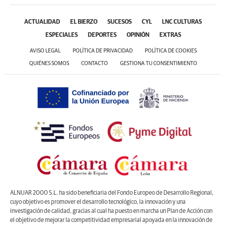
ACTUALIDAD
EL BIERZO
SUCESOS
CYL
LNC CULTURAS
ESPECIALES
DEPORTES
OPINIÓN
EXTRAS
AVISO LEGAL
POLÍTICA DE PRIVACIDAD
POLÍTICA DE COOKIES
QUIÉNES SOMOS
CONTACTO
GESTIONA TU CONSENTIMIENTO
ALNUAR 2000 S.L. ha sido beneficiaria del Fondo Europeo de Desarrollo Regional,
cuyo objetivo es promover el desarrollo tecnológico, la innovación y una
investigación de calidad, gracias al cual ha puesto en marcha un Plan de Acción con
el objetivo de mejorar la competitividad empresarial apoyada en la innovación de