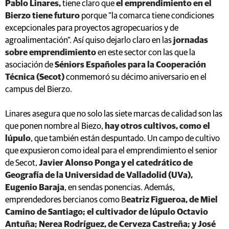
Pablo Linares,
tiene claro que
el emprendimiento en el
Bierzo tiene futuro
porque "la comarca tiene condiciones
excepcionales para proyectos agropecuarios y de
agroalimentación". Así quiso dejarlo claro en las
jornadas
sobre emprendimiento
en este sector con las que la
asociación de
Séniors Españoles para la Cooperación
Técnica (Secot)
conmemoró su décimo aniversario en el
campus del Bierzo.
Linares asegura que no solo las siete marcas de calidad son las
que ponen nombre al Biezo,
hay otros cultivos, como el
lúpulo
, que también están despuntado. Un campo de cultivo
que expusieron como ideal para el emprendimiento el senior
de Secot,
Javier Alonso Ponga y el catedrático de
Geografía de la Universidad de Valladolid (UVa),
Eugenio Baraja
, en sendas ponencias. Además,
emprendedores bercianos como B
eatriz Figueroa, de Miel
Camino de Santiago; el cultivador de lúpulo Octavio
Antuña; Nerea Rodríguez, de Cerveza Castreña; y José