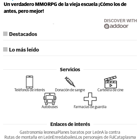
Un verdadero MMORPG de la vieja escuela ¡Cómo los de
antes, pero mejor!
DISCOVER WITH
Destacados
Lo más leído
Servicios
Teléfonos de interés
Donación de sangre
Cartelera de cine
Autobuses
Farmacias de guardia
Enlaces de interés
Gastronomia leonesa
Planes baratos por León
A la contra
Rutas de montaña en León
Enredabailes
Los personajes de Ful
Cataplasma