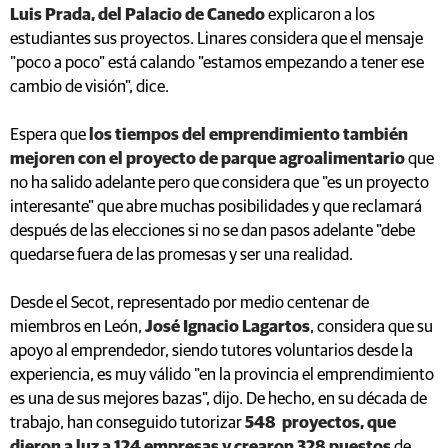
Luis Prada, del Palacio de Canedo
explicaron a los
estudiantes sus proyectos. Linares considera que el mensaje
"poco a poco" está calando "estamos empezando a tener ese
cambio de visión", dice.
Espera que
los tiempos del emprendimiento también
mejoren con el proyecto de parque agroalimentario
que
no ha salido adelante pero que considera que "es un proyecto
interesante" que abre muchas posibilidades y que reclamará
después de las elecciones si no se dan pasos adelante "debe
quedarse fuera de las promesas y ser una realidad.
Desde el Secot, representado por medio centenar de
miembros en León,
José Ignacio Lagartos
, considera que su
apoyo al emprendedor, siendo tutores voluntarios desde la
experiencia, es muy válido "en la provincia el emprendimiento
es una de sus mejores bazas", dijo. De hecho, en su década de
trabajo, han conseguido tutorizar
548 proyectos, que
dieron a luz a 124 empresas y crearon 328 puestos
de