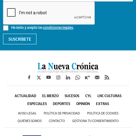
He leído y acepto las
condiciones legales
.
SUSCRÍBETE
ACTUALIDAD
EL BIERZO
SUCESOS
CYL
LNC CULTURAS
ESPECIALES
DEPORTES
OPINIÓN
EXTRAS
AVISO LEGAL
POLÍTICA DE PRIVACIDAD
POLÍTICA DE COOKIES
QUIÉNES SOMOS
CONTACTO
GESTIONA TU CONSENTIMIENTO