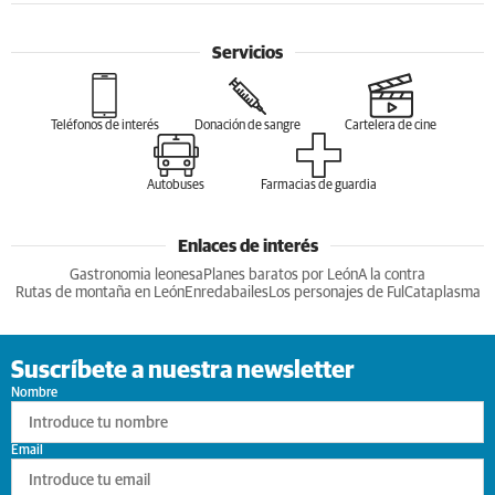
Servicios
Teléfonos de interés
Donación de sangre
Cartelera de cine
Autobuses
Farmacias de guardia
Enlaces de interés
Gastronomia leonesa
Planes baratos por León
A la contra
Rutas de montaña en León
Enredabailes
Los personajes de Ful
Cataplasma
Suscríbete a nuestra newsletter
Nombre
Email