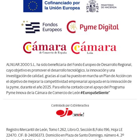
ALNUAR 2000 S.L. ha sido beneficiaria del Fondo Europeo de Desarrollo Regional,
cuyo objetivo es promover el desarrollo tecnológico, la innovación y una
investigación de calidad, gracias al cual ha puesto en marcha un Plan de Acción con
el objetivo de mejorar la competitividad empresarial apoyada en la innovación de
la pyme, durante el año 2025. Para ello ha contado con el apoyo del Programa
Pyme Innova de la Cámara de Comercio de León
#EuropaSeSiente”
Controlado por OJDinteractiva
Registro Mercantil de León, Tomo 1.262, Libro O, Sección 8,Folio 196, Hoja LE
22470. CIF: B-24656373. Domicilio en Plaza de Santo Domingo, número 4, 2º