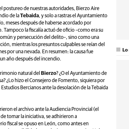
 el postureo de nuestras autoridades, Bierzo Aire
ndio de la
Tebaida
, y solo a rastras el Ayuntamiento
ado, meses después de haberse acordado por
. Tampoco la fiscalía actuó de oficio –como era su
 común y persecución del delito–, sino como una
ción, mientras los presuntos culpables se reían del
Lo
ones por una nevada. En resumen: la causa fue
 un año después del incendio.
atrimonio natural del
Bierzo
? ¿O el Ayuntamiento de
a? ¿Lo hizo el Consejero de Fomento, siquiera por
de Estudios Bercianos ante la desolación de la Tebaida
ieron el archivo ante la Audiencia Provincial (el
e tomar la iniciativa, se adhirieron a
erio fiscal se opuso en León, como antes en