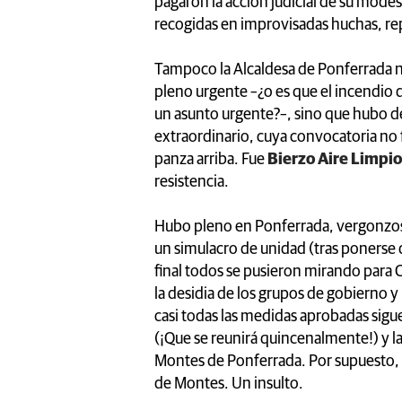
pagaron la acción judicial de su mode
recogidas en improvisadas huchas, rep
Tampoco la Alcaldesa de Ponferrada n
pleno urgente –¿o es que el incendio 
un asunto urgente?–, sino que hubo de 
extraordinario, cuya convocatoria no fu
panza arriba. Fue
Bierzo Aire Limpio
resistencia.
Hubo pleno en Ponferrada, vergonzoso
un simulacro de unidad (tras ponerse de
final todos se pusieron mirando para C
la desidia de los grupos de gobierno y 
casi todas las medidas aprobadas sig
(¡Que se reunirá quincenalmente!) y la
Montes de Ponferrada. Por supuesto, 
de Montes. Un insulto.