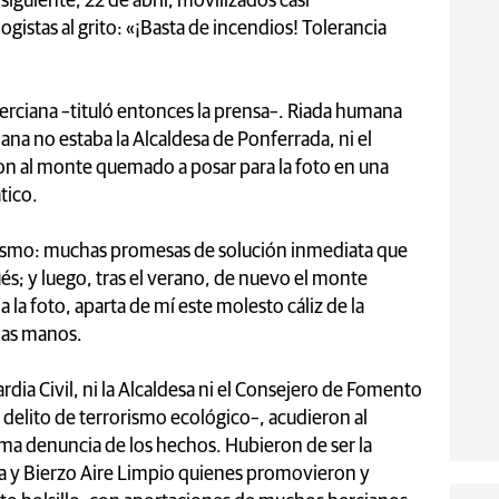
 siguiente, 22 de abril, movilizados casi
istas al grito: «¡Basta de incendios! Tolerancia
erciana –tituló entonces la prensa–. Riada humana
ana no estaba la Alcaldesa de Ponferrada, ni el
n al monte quemado a posar para la foto en una
tico.
nismo: muchas promesas de solución inmediata que
és; y luego, tras el verano, de nuevo el monte
la foto, aparta de mí este molesto cáliz de la
adas manos.
ardia Civil, ni la Alcaldesa ni el Consejero de Fomento
 delito de terrorismo ecológico–, acudieron al
ima denuncia de los hechos. Hubieron de ser la
ba y Bierzo Aire Limpio quienes promovieron y