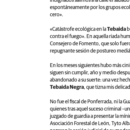
indignados salimos a la calle el sábado
espontáneamente por los grupos ecolog
cero».
«Catástrofe ecológica en la
Tebaida
b
contra el fuego». En aquella riada hum
Consejero de Fomento, que solo fuero
repugnante sesión de postureo mediá
En los meses siguientes hubo más ci
siguen sin cumplir, año y medio despu
abandonado a su suerte: una vez hecha 
Tebaida Negra
, que tizna mis delic
No fue el fiscal de Ponferrada, ni la Gu
quienes tras aquel suceso criminal –un
juzgado de guardia a presentar la mín
Asociación Forestal de León, Tyto Al