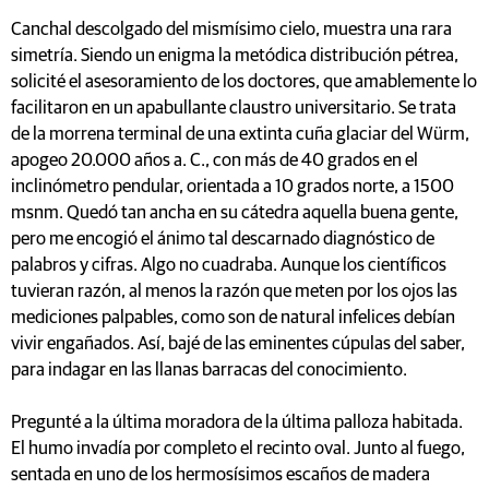
Canchal descolgado del mismísimo cielo, muestra una rara
simetría. Siendo un enigma la metódica distribución pétrea,
solicité el asesoramiento de los doctores, que amablemente lo
facilitaron en un apabullante claustro universitario. Se trata
de la morrena terminal de una extinta cuña glaciar del Würm,
apogeo 20.000 años a. C., con más de 40 grados en el
inclinómetro pendular, orientada a 10 grados norte, a 1500
msnm. Quedó tan ancha en su cátedra aquella buena gente,
pero me encogió el ánimo tal descarnado diagnóstico de
palabros y cifras. Algo no cuadraba. Aunque los científicos
tuvieran razón, al menos la razón que meten por los ojos las
mediciones palpables, como son de natural infelices debían
vivir engañados. Así, bajé de las eminentes cúpulas del saber,
para indagar en las llanas barracas del conocimiento.
Pregunté a la última moradora de la última palloza habitada.
El humo invadía por completo el recinto oval. Junto al fuego,
sentada en uno de los hermosísimos escaños de madera