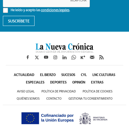
He leído y acepto las
condiciones legales
.
SUSCRÍBETE
ACTUALIDAD
EL BIERZO
SUCESOS
CYL
LNC CULTURAS
ESPECIALES
DEPORTES
OPINIÓN
EXTRAS
AVISO LEGAL
POLÍTICA DE PRIVACIDAD
POLÍTICA DE COOKIES
QUIÉNES SOMOS
CONTACTO
GESTIONA TU CONSENTIMIENTO