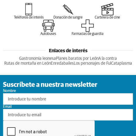
Teléfonos de interés
Donación de sangre
Cartelera de cine
Autobuses
Farmacias de guardia
Enlaces de interés
Gastronomia leonesa
Planes baratos por León
A la contra
Rutas de montaña en León
Enredabailes
Los personajes de Ful
Cataplasma
Suscríbete a nuestra newsletter
Nombre
Email