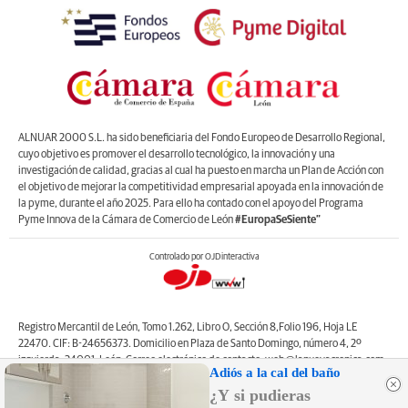
ALNUAR 2000 S.L. ha sido beneficiaria del Fondo Europeo de Desarrollo Regional,
cuyo objetivo es promover el desarrollo tecnológico, la innovación y una
investigación de calidad, gracias al cual ha puesto en marcha un Plan de Acción con
el objetivo de mejorar la competitividad empresarial apoyada en la innovación de
la pyme, durante el año 2025. Para ello ha contado con el apoyo del Programa
Pyme Innova de la Cámara de Comercio de León
#EuropaSeSiente”
Controlado por OJDinteractiva
Registro Mercantil de León, Tomo 1.262, Libro O, Sección 8,Folio 196, Hoja LE
22470. CIF: B-24656373. Domicilio en Plaza de Santo Domingo, número 4, 2º
izquierda, 24001, León. Correo electrónico de contacto: web@lanuevacronica.com.
Adiós a la cal del baño
Copyright © ALNUAR 2000 S.L. (LA NUEVA CRÓNICA). Incluye contenidos de la
¿Y si pudieras
empresa, de empresas del grupo o de terceros.