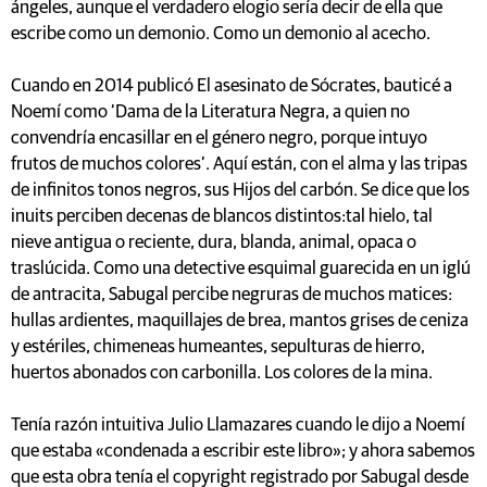
ángeles, aunque el verdadero elogio sería decir de ella que
escribe como un demonio. Como un demonio al acecho.
Cuando en 2014 publicó El asesinato de Sócrates, bauticé a
Noemí como ‘Dama de la Literatura Negra, a quien no
convendría encasillar en el género negro, porque intuyo
frutos de muchos colores’. Aquí están, con el alma y las tripas
de infinitos tonos negros, sus Hijos del carbón. Se dice que los
inuits perciben decenas de blancos distintos:tal hielo, tal
nieve antigua o reciente, dura, blanda, animal, opaca o
traslúcida. Como una detective esquimal guarecida en un iglú
de antracita, Sabugal percibe negruras de muchos matices:
hullas ardientes, maquillajes de brea, mantos grises de ceniza
y estériles, chimeneas humeantes, sepulturas de hierro,
huertos abonados con carbonilla. Los colores de la mina.
Tenía razón intuitiva Julio Llamazares cuando le dijo a Noemí
que estaba «condenada a escribir este libro»; y ahora sabemos
que esta obra tenía el copyright registrado por Sabugal desde