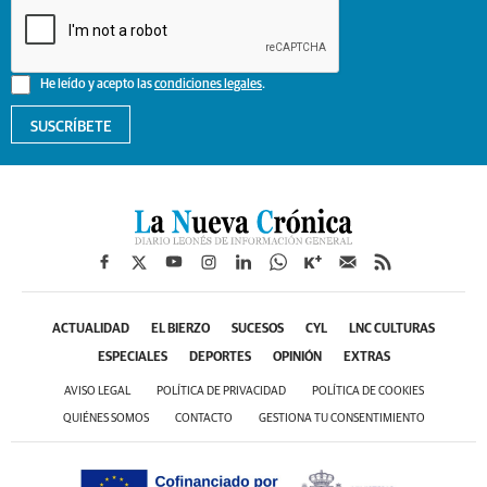
He leído y acepto las
condiciones legales
.
SUSCRÍBETE
ACTUALIDAD
EL BIERZO
SUCESOS
CYL
LNC CULTURAS
ESPECIALES
DEPORTES
OPINIÓN
EXTRAS
AVISO LEGAL
POLÍTICA DE PRIVACIDAD
POLÍTICA DE COOKIES
QUIÉNES SOMOS
CONTACTO
GESTIONA TU CONSENTIMIENTO