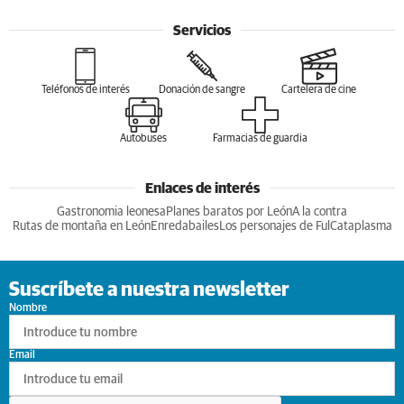
Servicios
Teléfonos de interés
Donación de sangre
Cartelera de cine
Autobuses
Farmacias de guardia
Enlaces de interés
Gastronomia leonesa
Planes baratos por León
A la contra
Rutas de montaña en León
Enredabailes
Los personajes de Ful
Cataplasma
Suscríbete a nuestra newsletter
Nombre
Email