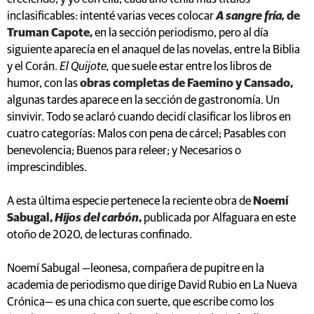
inclasificables: intenté varias veces colocar
A sangre fría,
de
Truman Capote,
en la sección periodismo, pero al día
siguiente aparecía en el anaquel de las novelas, entre la Biblia
y el Corán.
El Quijote,
que suele estar entre los libros de
humor, con las
obras completas de Faemino y Cansado,
algunas tardes aparece en la sección de gastronomía. Un
sinvivir. Todo se aclaró cuando decidí clasificar los libros en
cuatro categorías: Malos con pena de cárcel; Pasables con
benevolencia; Buenos para releer; y Necesarios o
imprescindibles.
A esta última especie pertenece la reciente obra de
Noemí
Sabugal,
Hijos del carbón
,
publicada por Alfaguara en este
otoño de 2020, de lecturas confinado.
Noemí Sabugal —leonesa, compañera de pupitre en la
academia de periodismo que dirige David Rubio en La Nueva
Crónica— es una chica con suerte, que escribe como los