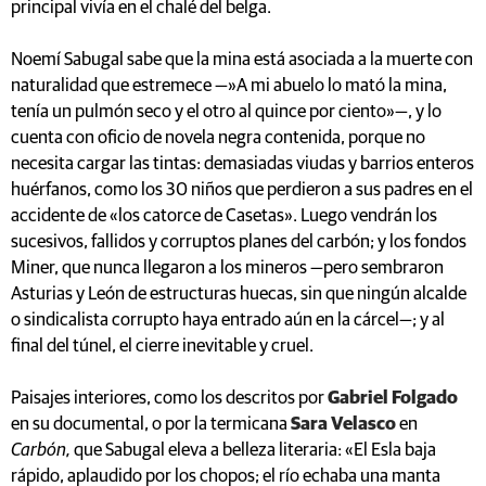
principal vivía en el chalé del belga.
Noemí Sabugal sabe que la mina está asociada a la muerte con
naturalidad que estremece —»A mi abuelo lo mató la mina,
tenía un pulmón seco y el otro al quince por ciento»—, y lo
cuenta con oficio de novela negra contenida, porque no
necesita cargar las tintas: demasiadas viudas y barrios enteros
huérfanos, como los 30 niños que perdieron a sus padres en el
accidente de «los catorce de Casetas». Luego vendrán los
sucesivos, fallidos y corruptos planes del carbón; y los fondos
Miner, que nunca llegaron a los mineros —pero sembraron
Asturias y León de estructuras huecas, sin que ningún alcalde
o sindicalista corrupto haya entrado aún en la cárcel—; y al
final del túnel, el cierre inevitable y cruel.
Paisajes interiores, como los descritos por
Gabriel Folgado
en su documental, o por la termicana
Sara Velasco
en
Carbón,
que Sabugal eleva a belleza literaria: «El Esla baja
rápido, aplaudido por los chopos; el río echaba una manta