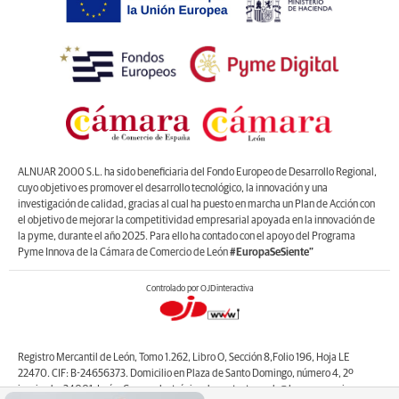
ALNUAR 2000 S.L. ha sido beneficiaria del Fondo Europeo de Desarrollo Regional,
cuyo objetivo es promover el desarrollo tecnológico, la innovación y una
investigación de calidad, gracias al cual ha puesto en marcha un Plan de Acción con
el objetivo de mejorar la competitividad empresarial apoyada en la innovación de
la pyme, durante el año 2025. Para ello ha contado con el apoyo del Programa
Pyme Innova de la Cámara de Comercio de León
#EuropaSeSiente”
Controlado por OJDinteractiva
Registro Mercantil de León, Tomo 1.262, Libro O, Sección 8,Folio 196, Hoja LE
22470. CIF: B-24656373. Domicilio en Plaza de Santo Domingo, número 4, 2º
izquierda, 24001, León. Correo electrónico de contacto: web@lanuevacronica.com.