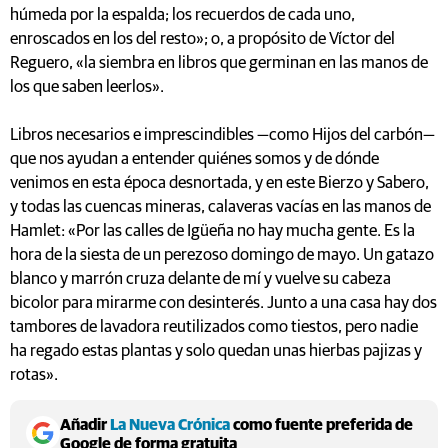
húmeda por la espalda; los recuerdos de cada uno,
enroscados en los del resto»; o, a propósito de Víctor del
Reguero, «la siembra en libros que germinan en las manos de
los que saben leerlos».
Libros necesarios e imprescindibles —como Hijos del carbón—
que nos ayudan a entender quiénes somos y de dónde
venimos en esta época desnortada, y en este Bierzo y Sabero,
y todas las cuencas mineras, calaveras vacías en las manos de
Hamlet: «Por las calles de Igüeña no hay mucha gente. Es la
hora de la siesta de un perezoso domingo de mayo. Un gatazo
blanco y marrón cruza delante de mí y vuelve su cabeza
bicolor para mirarme con desinterés. Junto a una casa hay dos
tambores de lavadora reutilizados como tiestos, pero nadie
ha regado estas plantas y solo quedan unas hierbas pajizas y
rotas».
Añadir
La Nueva Crónica
como fuente preferida de
Google de forma gratuita