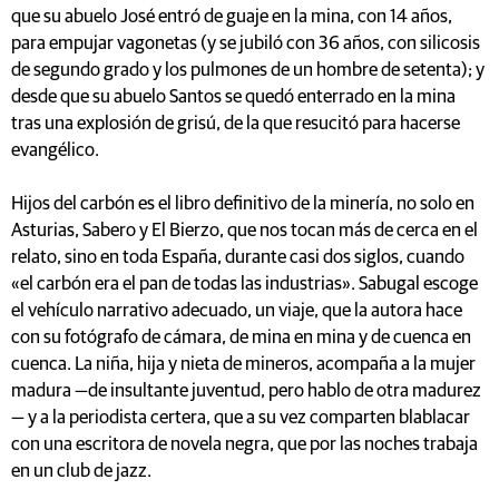
que su abuelo José entró de guaje en la mina, con 14 años,
para empujar vagonetas (y se jubiló con 36 años, con silicosis
de segundo grado y los pulmones de un hombre de setenta); y
desde que su abuelo Santos se quedó enterrado en la mina
tras una explosión de grisú, de la que resucitó para hacerse
evangélico.
Hijos del carbón es el libro definitivo de la minería, no solo en
Asturias, Sabero y El Bierzo, que nos tocan más de cerca en el
relato, sino en toda España, durante casi dos siglos, cuando
«el carbón era el pan de todas las industrias». Sabugal escoge
el vehículo narrativo adecuado, un viaje, que la autora hace
con su fotógrafo de cámara, de mina en mina y de cuenca en
cuenca. La niña, hija y nieta de mineros, acompaña a la mujer
madura —de insultante juventud, pero hablo de otra madurez
— y a la periodista certera, que a su vez comparten blablacar
con una escritora de novela negra, que por las noches trabaja
en un club de jazz.