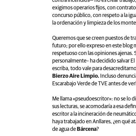
contra incendios— no es crear trabajo
exigimos operarios fijos, con contra
concurso público, con respeto a la ig
la ordenación y limpieza de los monte
Queremos que se creen puestos de trab
futuro; por ello expreso en este blog 
respetuoso con las opiniones ajenas.
personalmente– ha decidido salvar El 
escriba, todo vale para desacreditarno
Bierzo Aire Limpio.
Incluso denunci
Escarabajo Verde de TVE antes de ver
Me llama «pseudoescritor»: no se lo d
sus lecturas, se acomodaría a esa defi
escritor a la incineración de neumát
haya trabajado en Anllares, ¿en qué at
de agua de
Bárcena
?