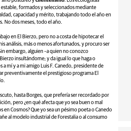
, sino postureo y
clientelismo
. Los ecologistas
to estable, formados y seleccionados mediante
ualdad, capacidad y mérito, trabajando todo el año en
s. No dos meses, todo el año.
ajo en El Bierzo, pero no a costa de hipotecar el
mis análisis, más o menos afortunados, y procuro ser
 Sin embargo, alguien –a quien no conozco
Bierzo insultándome; y da igual lo que haga o
s a mí y a mi amigo Luis F. Canedo, presidente de
ar preventivamente el prestigioso programa El
lo.
iscuto, hasta Borges, que prefería ser recordado por
nición, pero ¿en qué afecta que yo sea buen o mal
icos en Cosmos? Que yo sea un pésimo poeta o Canedo
añe al modelo industrial de Forestalia o al consumo