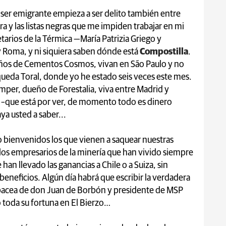
 ser emigrante empieza a ser delito también entre
ra y las listas negras que me impiden trabajar en mi
etarios de la Térmica —María Patrizia Griego y
y Roma, y ni siquiera saben dónde está
Compostilla
.
eños de Cementos Cosmos, vivan en São Paulo y no
ueda Toral, donde yo he estado seis veces este mes.
er, dueño de Forestalia, viva entre Madrid y
n –que está por ver, de momento todo es dinero
ya usted a saber...
o bienvenidos los que vienen a saquear nuestras
 o los empresarios de la minería que han vivido siempre
 han llevado las ganancias a Chile o a Suiza, sin
 beneficios. Algún día habrá que escribir la verdadera
albacea de don Juan de Borbón y presidente de MSP
ó toda su fortuna en El Bierzo…