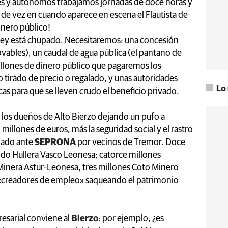
res y autónomos trabajamos jornadas de doce horas y
e, de vez en cuando aparece en escena el Flautista de
nero público!
 rey está chupado. Necesitaremos: una concesión
novables), un caudal de agua pública (el pantano de
millones de dinero público que pagaremos los
o tirado de precio o regalado, y unas autoridades
Lo
as para que se lleven crudo el beneficio privado.
o los dueños de Alto Bierzo dejando un pufo a
millones de euros, más la seguridad social y el rastro
iado ante
SEPRONA
por vecinos de Tremor. Doce
ido Hullera Vasco Leonesa; catorce millones
inera Astur-Leonesa, tres millones Coto Minero
de «creadores de empleo» saqueando el patrimonio
sarial conviene al
Bierzo
: por ejemplo, ¿es