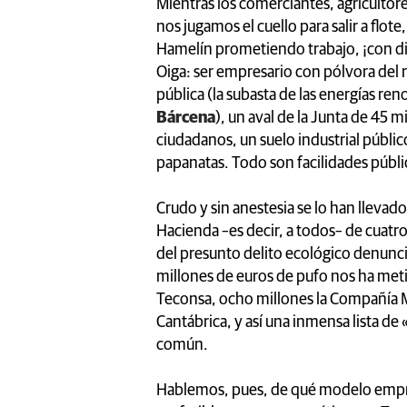
Mientras los comerciantes, agriculto
nos jugamos el cuello para salir a flot
Hamelín prometiendo trabajo, ¡con di
Oiga: ser empresario con pólvora del
pública (la subasta de las energías re
Bárcena
), un aval de la Junta de 45 
ciudadanos, un suelo industrial públic
papanatas. Todo son facilidades públic
Crudo y sin anestesia se lo han llevad
Hacienda –es decir, a todos– de cuatro 
del presunto delito ecológico denunc
millones de euros de pufo nos ha met
Teconsa, ocho millones la Compañía M
Cantábrica, y así una inmensa lista 
común.
Hablemos, pues, de qué modelo empre