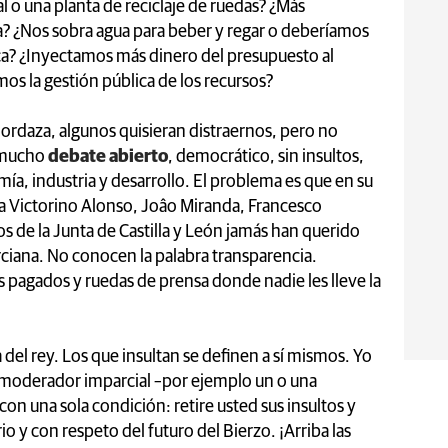
 o una planta de reciclaje de ruedas? ¿Más
a? ¿Nos sobra agua para beber y regar o deberíamos
ica? ¿Inyectamos más dinero del presupuesto al
mos la gestión pública de los recursos?
mordaza, algunos quisieran distraernos, pero no
 mucho
debate abierto
, democrático, sin insultos,
ía, industria y desarrollo. El problema es que en su
ra Victorino Alonso, Joâo Miranda, Francesco
s de la Junta de Castilla y León jamás han querido
rciana. No conocen la palabra transparencia.
 pagados y ruedas de prensa donde nadie les lleve la
 del rey. Los que insultan se definen a sí mismos. Yo
n moderador imparcial –por ejemplo un o una
y con una sola condición: retire usted sus insultos y
o y con respeto del futuro del Bierzo. ¡Arriba las