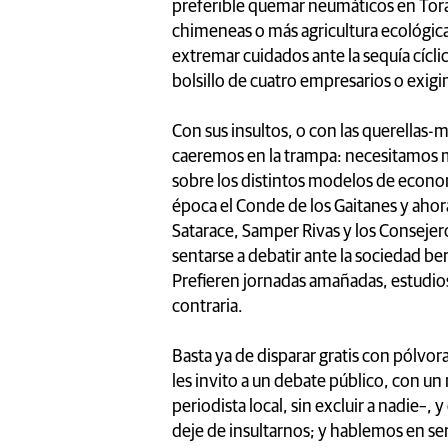
preferible quemar neumáticos en Toral
chimeneas o más agricultura ecológic
extremar cuidados ante la sequía cícl
bolsillo de cuatro empresarios o exigi
Con sus insultos, o con las querellas-
caeremos en la trampa: necesitamos
sobre los distintos modelos de econom
época el Conde de los Gaitanes y aho
Satarace, Samper Rivas y los Consejero
sentarse a debatir ante la sociedad be
Prefieren jornadas amañadas, estudios
contraria.
Basta ya de disparar gratis con pólvora
les invito a un debate público, con u
periodista local, sin excluir a nadie–, 
deje de insultarnos; y hablemos en seri