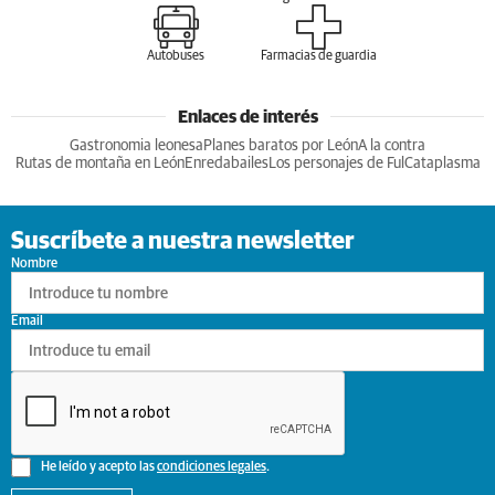
Autobuses
Farmacias de guardia
Enlaces de interés
Gastronomia leonesa
Planes baratos por León
A la contra
Rutas de montaña en León
Enredabailes
Los personajes de Ful
Cataplasma
Suscríbete a nuestra newsletter
Nombre
Email
He leído y acepto las
condiciones legales
.