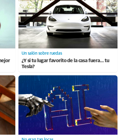
Un salón sobre ruedas
mejor
¿Y si tu lugar favorito de la casa fuera… tu
Tesla?
No eran tan locas