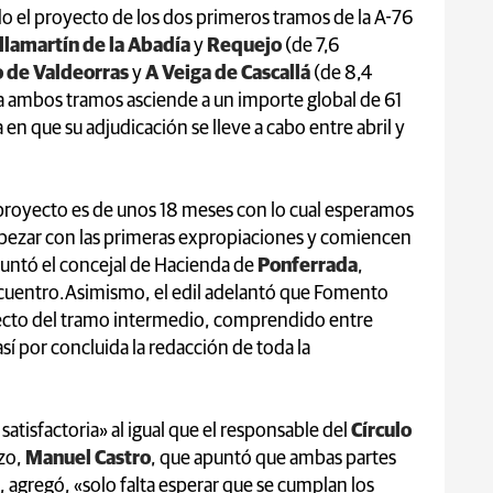
o el proyecto de los dos primeros tramos de la A-76
llamartín de la Abadía
y
Requejo
(de 7,6
 de Valdeorras
y
A Veiga de Cascallá
(de 8,4
ra ambos tramos asciende a un importe global de 61
en que su adjudicación se lleve a cabo entre abril y
 proyecto es de unos 18 meses con lo cual esperamos
ezar con las primeras expropiaciones y comiencen
apuntó el concejal de Hacienda de
Ponferrada
,
encuentro.Asimismo, el edil adelantó que Fomento
yecto del tramo intermedio, comprendido entre
sí por concluida la redacción de toda la
satisfactoria» al igual que el responsable del
Círculo
rzo,
Manuel Castro
, que apuntó que ambas partes
agregó, «solo falta esperar que se cumplan los