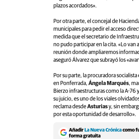
plazos acordados».
Por otra parte, el concejal de Hacien
municipales para pedir el acceso direc
medida que el secretario de Infraestru
no pudo participar en la cita. «Lo va
reunión donde ampliaremos informaci
aseguró Álvarez que subrayó los «avan
Por su parte, la procuradora socialista
en Ponferrada,
Ángela Marqués
, ma
Bierzo infraestructuras como la A-76
su juicio, es uno de los viales olvidado
reclama desde
Asturias
y, sin embar
por esta oportunidad de desarrollo».
Añadir
La Nueva Crónica
como fu
forma gratuita