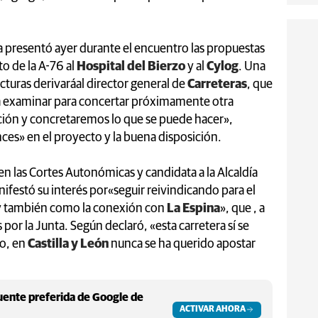
da presentó ayer durante el encuentro las propuestas
to de la A-76 al
Hospital del Bierzo
y al
Cylog
. Una
cturas derivaráal director general de
Carreteras
, que
n a examinar para concertar próximamente otra
ón y concretaremos lo que se puede hacer»,
ces» en el proyecto y la buena disposición.
 en las Cortes Autonómicas y candidata a la Alcaldía
nifestó su interés por«seguir reivindicando para el
 y también como la conexión con
La Espina
», que , a
s por la Junta. Según declaró, «esta carretera sí se
go, en
Castilla y León
nunca se ha querido apostar
ente preferida de Google de
ACTIVAR AHORA