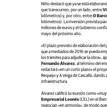
Niño destacó que ya se está elaborand
que transcurren, por un lado, entre
Vi
kilómetros) y, por otro, entre
O Barco
kilómetros). La inversión prevista pa
millones de euros y el Gobierno confía 
mayo del próximo año.
«El plazo previsto de elaboración del
que a mediados de 2016 se pueda emp
los trámites para adjudicar la obra», 
Fernando Álvarez
, al término del 
redactará «en un corto plazo» el pro
Requejo y A Veiga de Cascallá, dando a
infraestructura.
Álvarez calificó la reunión como «muy 
Empresarial Leonés
(CEL) en el Bie
negocian «en armonía», de modo que, 