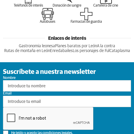
Teléfonos de interés
Donación de sangre
Cartelera de cine
Autobuses
Farmacias de guardia
Enlaces de interés
Gastronomia leonesa
Planes baratos por León
A la contra
Rutas de montaña en León
Enredabailes
Los personajes de Ful
Cataplasma
Suscríbete a nuestra newsletter
Nombre
Email
He leído y acepto las
condiciones legales
.