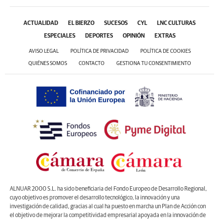
ACTUALIDAD
EL BIERZO
SUCESOS
CYL
LNC CULTURAS
ESPECIALES
DEPORTES
OPINIÓN
EXTRAS
AVISO LEGAL
POLÍTICA DE PRIVACIDAD
POLÍTICA DE COOKIES
QUIÉNES SOMOS
CONTACTO
GESTIONA TU CONSENTIMIENTO
ALNUAR 2000 S.L. ha sido beneficiaria del Fondo Europeo de Desarrollo Regional,
cuyo objetivo es promover el desarrollo tecnológico, la innovación y una
investigación de calidad, gracias al cual ha puesto en marcha un Plan de Acción con
el objetivo de mejorar la competitividad empresarial apoyada en la innovación de