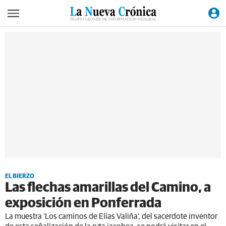
EL BIERZO
Las flechas amarillas del Camino, a
exposición en Ponferrada
La muestra 'Los caminos de Elías Valiña', del sacerdote inventor