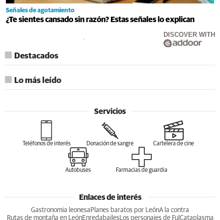
Señales de agotamiento
¿Te sientes cansado sin razón? Estas señales lo explican
DISCOVER WITH
Destacados
Lo más leído
Servicios
Teléfonos de interés
Donación de sangre
Cartelera de cine
Autobuses
Farmacias de guardia
Enlaces de interés
Gastronomia leonesa
Planes baratos por León
A la contra
Rutas de montaña en León
Enredabailes
Los personajes de Ful
Cataplasma