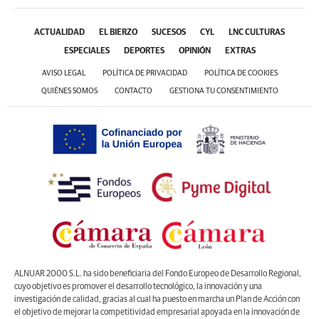
ACTUALIDAD
EL BIERZO
SUCESOS
CYL
LNC CULTURAS
ESPECIALES
DEPORTES
OPINIÓN
EXTRAS
AVISO LEGAL
POLÍTICA DE PRIVACIDAD
POLÍTICA DE COOKIES
QUIÉNES SOMOS
CONTACTO
GESTIONA TU CONSENTIMIENTO
ALNUAR 2000 S.L. ha sido beneficiaria del Fondo Europeo de Desarrollo Regional,
cuyo objetivo es promover el desarrollo tecnológico, la innovación y una
investigación de calidad, gracias al cual ha puesto en marcha un Plan de Acción con
el objetivo de mejorar la competitividad empresarial apoyada en la innovación de