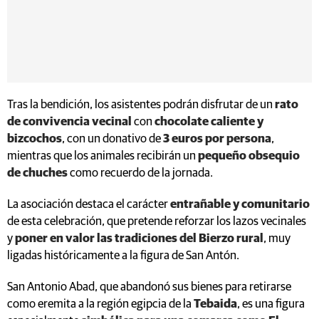
Tras la bendición, los asistentes podrán disfrutar de un
rato
de convivencia vecinal
con
chocolate caliente y
bizcochos
, con un donativo de
3 euros por persona
,
mientras que los animales recibirán un
pequeño obsequio
de chuches
como recuerdo de la jornada.
La asociación destaca el carácter
entrañable y comunitario
de esta celebración, que pretende reforzar los lazos vecinales
y
poner en valor las tradiciones del Bierzo rural
, muy
ligadas históricamente a la figura de San Antón.
San Antonio Abad, que abandonó sus bienes para retirarse
como eremita a la región egipcia de la
Tebaida
, es una figura