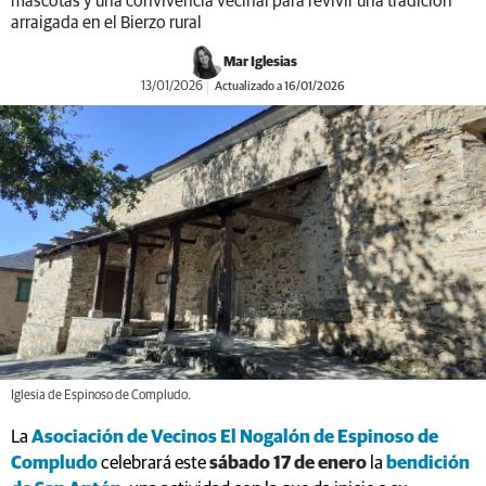
mascotas y una convivencia vecinal para revivir una tradición
arraigada en el Bierzo rural
Mar Iglesias
13/01/2026
Actualizado a 16/01/2026
Iglesia de Espinoso de Compludo.
La
Asociación de Vecinos El Nogalón de Espinoso de
Compludo
celebrará este
sábado 17 de enero
la
bendición