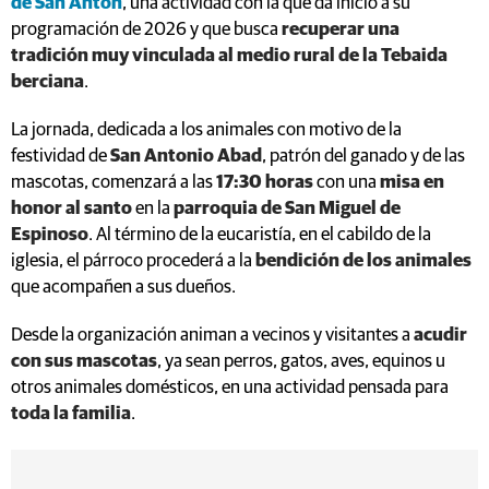
de San Antón
, una actividad con la que da inicio a su
programación de 2026 y que busca
recuperar una
tradición muy vinculada al medio rural de la Tebaida
berciana
.
La jornada, dedicada a los animales con motivo de la
festividad de
San Antonio Abad
, patrón del ganado y de las
mascotas, comenzará a las
17:30 horas
con una
misa en
honor al santo
en la
parroquia de San Miguel de
Espinoso
. Al término de la eucaristía, en el cabildo de la
iglesia, el párroco procederá a la
bendición de los animales
que acompañen a sus dueños.
Desde la organización animan a vecinos y visitantes a
acudir
con sus mascotas
, ya sean perros, gatos, aves, equinos u
otros animales domésticos, en una actividad pensada para
toda la familia
.