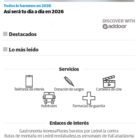
Todos lo haremos en 2026
Así será tu día a día en 2026
DISCOVER WITH
Destacados
Lo más leído
Servicios
Teléfonos de interés
Donación de sangre
Cartelera de cine
Autobuses
Farmacias de guardia
Enlaces de interés
Gastronomia leonesa
Planes baratos por León
A la contra
Rutas de montaña en León
Enredabailes
Los personajes de Ful
Cataplasma