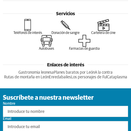
Servicios
Teléfonos de interés
Donación de sangre
Cartelera de cine
Autobuses
Farmacias de guardia
Enlaces de interés
Gastronomia leonesa
Planes baratos por León
A la contra
Rutas de montaña en León
Enredabailes
Los personajes de Ful
Cataplasma
Suscríbete a nuestra newsletter
Nombre
Email