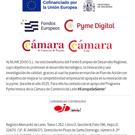
ALNUAR 2000 S.L. ha sido beneficiaria del Fondo Europeo de Desarrollo Regional,
cuyo objetivo es promover el desarrollo tecnológico, la innovación y una
investigación de calidad, gracias al cual ha puesto en marcha un Plan de Acción con
el objetivo de mejorar la competitividad empresarial apoyada en la innovación de
la pyme, durante el año 2025. Para ello ha contado con el apoyo del Programa
Pyme Innova de la Cámara de Comercio de León
#EuropaSeSiente”
Controlado por OJDinteractiva
Registro Mercantil de León, Tomo 1.262, Libro O, Sección 8,Folio 196, Hoja LE
22470. CIF: B-24656373. Domicilio en Plaza de Santo Domingo, número 4, 2º