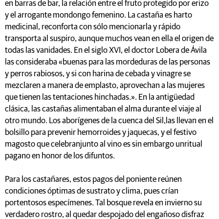
en barras de bar, la relación entre el fruto protegido por erizo
y el arrogante mondongo femenino. La castaña es harto
medicinal, reconforta con sólo mencionarla y rápido
transporta al suspiro, aunque muchos vean en ella el origen de
todas las vanidades. En el siglo XVI, el doctor Lobera de Ávila
las consideraba «buenas para las mordeduras de las personas
y perros rabiosos, y si con harina de cebada y vinagre se
mezclaren a manera de emplasto, aprovechan a las mujeres
que tienen las tentaciones hinchadas.». En la antigüedad
clásica, las castañas alimentaban el alma durante el viaje al
otro mundo. Los aborígenes de la cuenca del Sil,las llevan en el
bolsillo para prevenir hemorroides y jaquecas, y el festivo
magosto que celebranjunto al vino es sin embargo unritual
pagano en honor de los difuntos.
Para los castañares, estos pagos del poniente reúnen
condiciones óptimas de sustrato y clima, pues crían
portentosos especímenes. Tal bosque revela en invierno su
verdadero rostro, al quedar despojado del engañoso disfraz