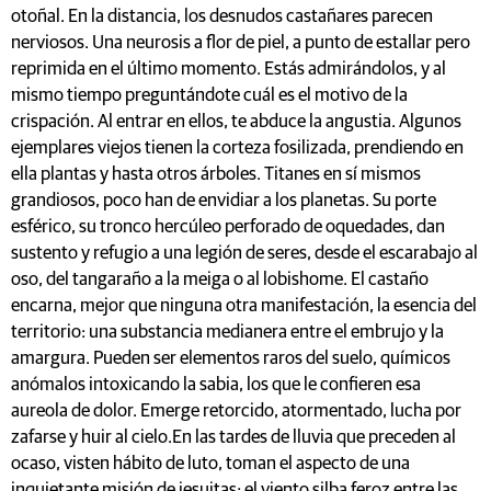
otoñal. En la distancia, los desnudos castañares parecen
nerviosos. Una neurosis a flor de piel, a punto de estallar pero
reprimida en el último momento. Estás admirándolos, y al
mismo tiempo preguntándote cuál es el motivo de la
crispación. Al entrar en ellos, te abduce la angustia. Algunos
ejemplares viejos tienen la corteza fosilizada, prendiendo en
ella plantas y hasta otros árboles. Titanes en sí mismos
grandiosos, poco han de envidiar a los planetas. Su porte
esférico, su tronco hercúleo perforado de oquedades, dan
sustento y refugio a una legión de seres, desde el escarabajo al
oso, del tangaraño a la meiga o al lobishome. El castaño
encarna, mejor que ninguna otra manifestación, la esencia del
territorio: una substancia medianera entre el embrujo y la
amargura. Pueden ser elementos raros del suelo, químicos
anómalos intoxicando la sabia, los que le confieren esa
aureola de dolor. Emerge retorcido, atormentado, lucha por
zafarse y huir al cielo.En las tardes de lluvia que preceden al
ocaso, visten hábito de luto, toman el aspecto de una
inquietante misión de jesuitas; el viento silba feroz entre las