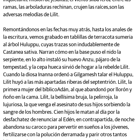
ramas, las arboladuras rechinan, crujen las raíces,son las
adversas melodías de Lilit.
Remontándonos en las fechas muy atrás, hasta los anales de
la escritura, vemos grabado en tablillas de terracota sumeria
al árbol Huluppu, cuyas trazas son indudablemente de
Castanea sativa. Narran cómo en la base puso el nido la
serpiente, en lo alto instaló su huevo Anzu, pájaro de la
tempestad, y la cepa hueca sirvió de hogar a la rebelde Lilit.
Cuando la diosa Inanna ordenó a Gilgamesh talar el Huluppu,
Lilit huyó a las más apartadas riberas del septentrión. Lilit, la
primera mujer del bíblicoAdán, al que abandonó por llorón y
ñoño en la cama. Lilit, la bellísima bruja, la pelirroja, la
lujuriosa, la que venga el asesinato de sus hijos sorbiendo la
sangre de los hombres. Cien hijos le matan al día por la
desfachatez de renunciar al Edén; en contrapartida, de noche
abandona su caroco para pervertir en sueños a los jóvenes,
fertilizarse con la polución derramada y parir otros tantos