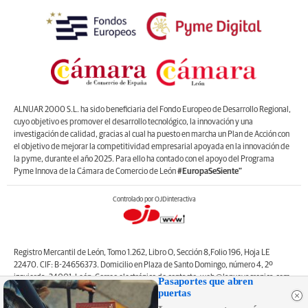
ALNUAR 2000 S.L. ha sido beneficiaria del Fondo Europeo de Desarrollo Regional,
cuyo objetivo es promover el desarrollo tecnológico, la innovación y una
investigación de calidad, gracias al cual ha puesto en marcha un Plan de Acción con
el objetivo de mejorar la competitividad empresarial apoyada en la innovación de
la pyme, durante el año 2025. Para ello ha contado con el apoyo del Programa
Pyme Innova de la Cámara de Comercio de León
#EuropaSeSiente”
Controlado por OJDinteractiva
Registro Mercantil de León, Tomo 1.262, Libro O, Sección 8,Folio 196, Hoja LE
22470. CIF: B-24656373. Domicilio en Plaza de Santo Domingo, número 4, 2º
izquierda, 24001, León. Correo electrónico de contacto: web@lanuevacronica.com.
Pasaportes que abren
Copyright © ALNUAR 2000 S.L. (LA NUEVA CRÓNICA). Incluye contenidos de la
puertas
empresa, de empresas del grupo o de terceros.