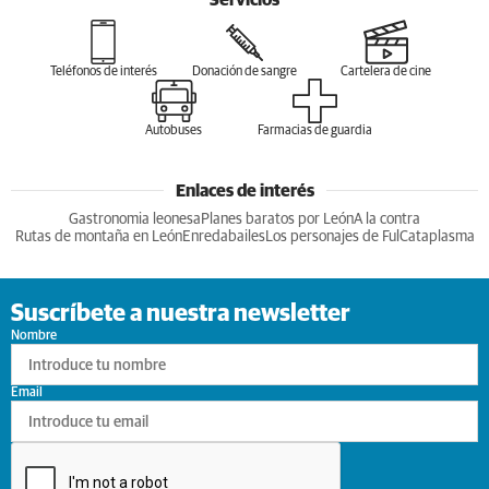
Teléfonos de interés
Donación de sangre
Cartelera de cine
Autobuses
Farmacias de guardia
Enlaces de interés
Gastronomia leonesa
Planes baratos por León
A la contra
Rutas de montaña en León
Enredabailes
Los personajes de Ful
Cataplasma
Suscríbete a nuestra newsletter
Nombre
Email