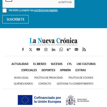
He leído y acepto las
condiciones legales
.
SUSCRÍBETE
ACTUALIDAD
EL BIERZO
SUCESOS
CYL
LNC CULTURAS
ESPECIALES
DEPORTES
OPINIÓN
EXTRAS
AVISO LEGAL
POLÍTICA DE PRIVACIDAD
POLÍTICA DE COOKIES
QUIÉNES SOMOS
CONTACTO
GESTIONA TU CONSENTIMIENTO