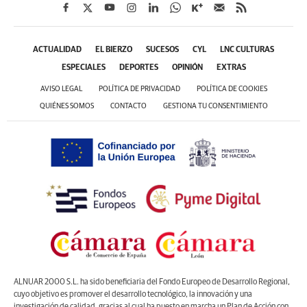
ACTUALIDAD
EL BIERZO
SUCESOS
CYL
LNC CULTURAS
ESPECIALES
DEPORTES
OPINIÓN
EXTRAS
AVISO LEGAL
POLÍTICA DE PRIVACIDAD
POLÍTICA DE COOKIES
QUIÉNES SOMOS
CONTACTO
GESTIONA TU CONSENTIMIENTO
ALNUAR 2000 S.L. ha sido beneficiaria del Fondo Europeo de Desarrollo Regional,
cuyo objetivo es promover el desarrollo tecnológico, la innovación y una
investigación de calidad, gracias al cual ha puesto en marcha un Plan de Acción con