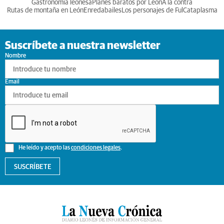
Gastronomia leonesa
Planes baratos por León
A la contra
Rutas de montaña en León
Enredabailes
Los personajes de Ful
Cataplasma
Suscríbete a nuestra newsletter
Nombre
Email
He leído y acepto las
condiciones legales
.
SUSCRÍBETE