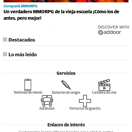
Corepunk MMORPG
Un verdadero MMORPG de la vieja escuela ¡Cómo los de
antes, pero mejor!
DISCOVER WITH
Destacados
Lo más leído
Servicios
Teléfonos de interés
Donación de sangre
Cartelera de cine
Autobuses
Farmacias de guardia
Enlaces de interés