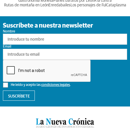
Gastronomia leonesa
Planes baratos por León
A la contra
Rutas de montaña en León
Enredabailes
Los personajes de Ful
Cataplasma
Suscríbete a nuestra newsletter
Nombre
Email
He leído y acepto las
condiciones legales
.
SUSCRÍBETE