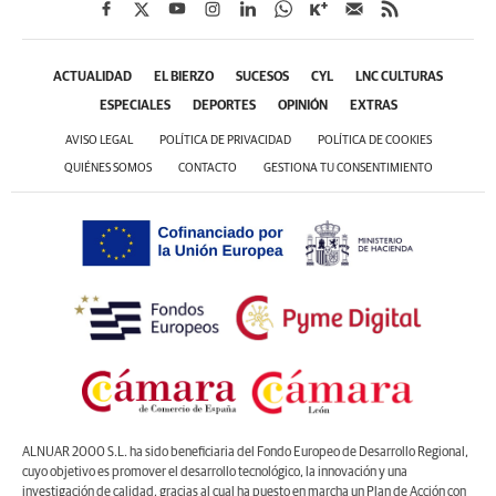
ACTUALIDAD
EL BIERZO
SUCESOS
CYL
LNC CULTURAS
ESPECIALES
DEPORTES
OPINIÓN
EXTRAS
AVISO LEGAL
POLÍTICA DE PRIVACIDAD
POLÍTICA DE COOKIES
QUIÉNES SOMOS
CONTACTO
GESTIONA TU CONSENTIMIENTO
ALNUAR 2000 S.L. ha sido beneficiaria del Fondo Europeo de Desarrollo Regional,
cuyo objetivo es promover el desarrollo tecnológico, la innovación y una
investigación de calidad, gracias al cual ha puesto en marcha un Plan de Acción con