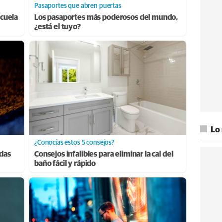
Pasaportes que abren puertas
cuela
Los pasaportes más poderosos del mundo,
¿está el tuyo?
Lo
¿Conocías estos 5 consejos?
adas
Consejos infalibles para eliminar la cal del
baño fácil y rápido