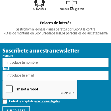
Autobuses
Farmacias de guardia
Enlaces de interés
Gastronomia leonesa
Planes baratos por León
A la contra
Rutas de montaña en León
Enredabailes
Los personajes de Ful
Cataplasma
Suscríbete a nuestra newsletter
Nombre
Email
He leído y acepto las
condiciones legales
.