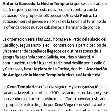
Antonia Gancedo
, la
Noche Templaria
que se celebrará del
2 al 5 de julio y que en esta nueva edición contará con la
actuación del grupo de folk berciano
Aira da Pedra
. La
actuación será el jueves en la Plaza de la Encina al término de
la ofrenda de los nuevos caballeros al hermano de bronce.
La ordenación será a las 22:15 horas en el Patio del Palacio del
Castillo y, según anotó la edil, contará con la participación de
un centenar de caballeros llegados de distintas zonas de la
geografía española como Galicia, Asturias o Madrid. A
continuación, tendrá lugar el tradicional desfile por la calle Gil
y Carrasco y hasta la plaza de La Encina, donde la
Asociación
de Amigos de la Noche Templaria
efectuará la ofrenda.
La
Cena Templaria
será al día siguiente y la organización ha
sacado a la venta un total de 700 invitaciones, de las que ya se
han vendido en torno a medio millar. Como novedad este año,
el grupo de teatro dirigido por
Cruz Vega
representará antes
de la cena una obra de teatro con carácter gratuito en el patio