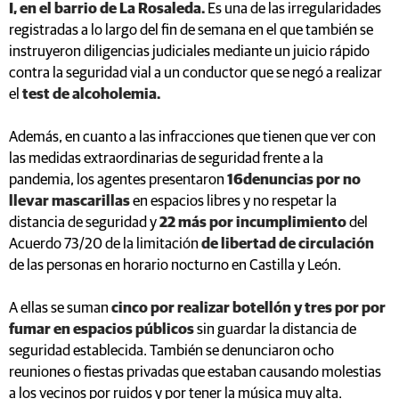
I, en el barrio de La Rosaleda.
Es una de las irregularidades
registradas a lo largo del fin de semana en el que también se
instruyeron diligencias judiciales mediante un juicio rápido
contra la seguridad vial a un conductor que se negó a realizar
el
test de alcoholemia.
Además, en cuanto a las infracciones que tienen que ver con
las medidas extraordinarias de seguridad frente a la
pandemia, los agentes presentaron
16denuncias por no
llevar mascarillas
en espacios libres y no respetar la
distancia de seguridad y
22 más por incumplimiento
del
Acuerdo 73/20 de la limitación
de libertad de circulación
de las personas en horario nocturno en Castilla y León.
A ellas se suman
cinco por realizar botellón y tres por por
fumar en espacios públicos
sin guardar la distancia de
seguridad establecida. También se denunciaron ocho
reuniones o fiestas privadas que estaban causando molestias
a los vecinos por ruidos y por tener la música muy alta.