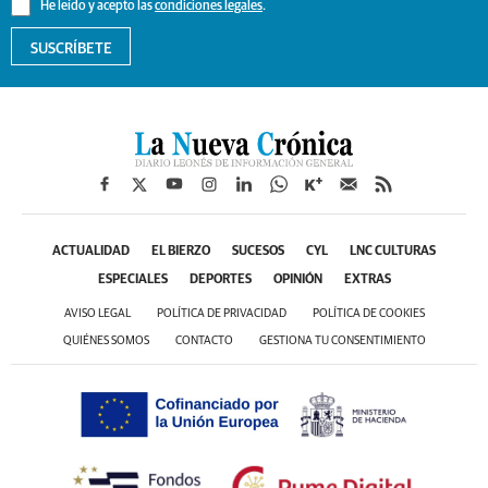
He leído y acepto las
condiciones legales
.
SUSCRÍBETE
ACTUALIDAD
EL BIERZO
SUCESOS
CYL
LNC CULTURAS
ESPECIALES
DEPORTES
OPINIÓN
EXTRAS
AVISO LEGAL
POLÍTICA DE PRIVACIDAD
POLÍTICA DE COOKIES
QUIÉNES SOMOS
CONTACTO
GESTIONA TU CONSENTIMIENTO