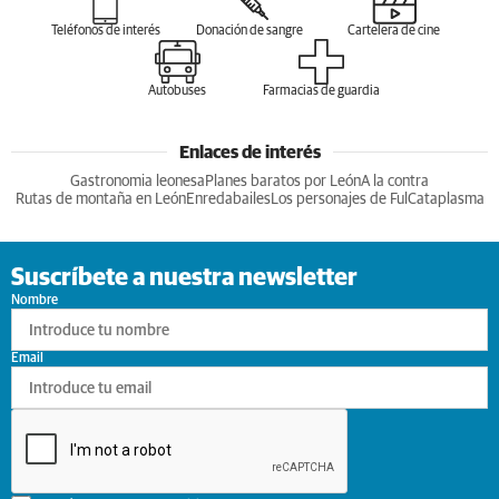
Teléfonos de interés
Donación de sangre
Cartelera de cine
Autobuses
Farmacias de guardia
Enlaces de interés
Gastronomia leonesa
Planes baratos por León
A la contra
Rutas de montaña en León
Enredabailes
Los personajes de Ful
Cataplasma
Suscríbete a nuestra newsletter
Nombre
Email