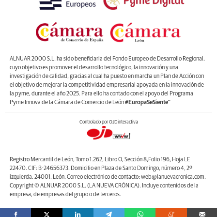
ALNUAR 2000 S.L. ha sido beneficiaria del Fondo Europeo de Desarrollo Regional,
cuyo objetivo es promover el desarrollo tecnológico, la innovación y una
investigación de calidad, gracias al cual ha puesto en marcha un Plan de Acción con
el objetivo de mejorar la competitividad empresarial apoyada en la innovación de
la pyme, durante el año 2025. Para ello ha contado con el apoyo del Programa
Pyme Innova de la Cámara de Comercio de León
#EuropaSeSiente”
Controlado por OJDinteractiva
Registro Mercantil de León, Tomo 1.262, Libro O, Sección 8,Folio 196, Hoja LE
22470. CIF: B-24656373. Domicilio en Plaza de Santo Domingo, número 4, 2º
izquierda, 24001, León. Correo electrónico de contacto: web@lanuevacronica.com.
Copyright © ALNUAR 2000 S.L. (LA NUEVA CRÓNICA). Incluye contenidos de la
empresa, de empresas del grupo o de terceros.