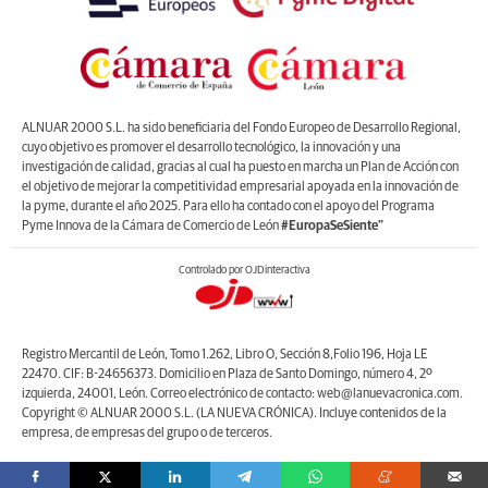
ALNUAR 2000 S.L. ha sido beneficiaria del Fondo Europeo de Desarrollo Regional,
cuyo objetivo es promover el desarrollo tecnológico, la innovación y una
investigación de calidad, gracias al cual ha puesto en marcha un Plan de Acción con
el objetivo de mejorar la competitividad empresarial apoyada en la innovación de
la pyme, durante el año 2025. Para ello ha contado con el apoyo del Programa
Pyme Innova de la Cámara de Comercio de León
#EuropaSeSiente”
Controlado por OJDinteractiva
Registro Mercantil de León, Tomo 1.262, Libro O, Sección 8,Folio 196, Hoja LE
22470. CIF: B-24656373. Domicilio en Plaza de Santo Domingo, número 4, 2º
izquierda, 24001, León. Correo electrónico de contacto: web@lanuevacronica.com.
Copyright © ALNUAR 2000 S.L. (LA NUEVA CRÓNICA). Incluye contenidos de la
empresa, de empresas del grupo o de terceros.