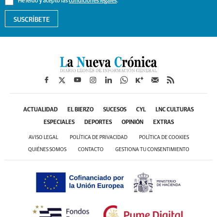
He leído y acepto las
condiciones legales
.
SUSCRÍBETE
ACTUALIDAD
EL BIERZO
SUCESOS
CYL
LNC CULTURAS
ESPECIALES
DEPORTES
OPINIÓN
EXTRAS
AVISO LEGAL
POLÍTICA DE PRIVACIDAD
POLÍTICA DE COOKIES
QUIÉNES SOMOS
CONTACTO
GESTIONA TU CONSENTIMIENTO