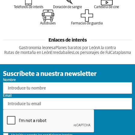
Teléfonos de interés
Donación de sangre
Cartelera de cine
Autobuses
Farmacias de guardia
Enlaces de interés
Gastronomia leonesa
Planes baratos por León
A la contra
Rutas de montaña en León
Enredabailes
Los personajes de Ful
Cataplasma
Suscríbete a nuestra newsletter
Nombre
Email