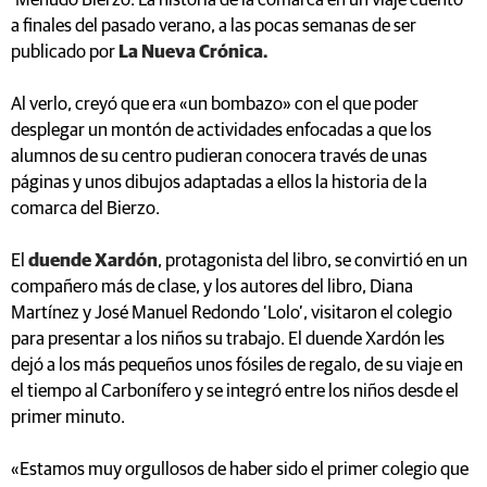
‘Menudo Bierzo. La historia de la comarca en un viaje cuento’
a finales del pasado verano, a las pocas semanas de ser
publicado por
La Nueva Crónica.
Al verlo, creyó que era «un bombazo» con el que poder
desplegar un montón de actividades enfocadas a que los
alumnos de su centro pudieran conocera través de unas
páginas y unos dibujos adaptadas a ellos la historia de la
comarca del Bierzo.
El
duende Xardón
, protagonista del libro, se convirtió en un
compañero más de clase, y los autores del libro, Diana
Martínez y José Manuel Redondo ‘Lolo’, visitaron el colegio
para presentar a los niños su trabajo. El duende Xardón les
dejó a los más pequeños unos fósiles de regalo, de su viaje en
el tiempo al Carbonífero y se integró entre los niños desde el
primer minuto.
«Estamos muy orgullosos de haber sido el primer colegio que