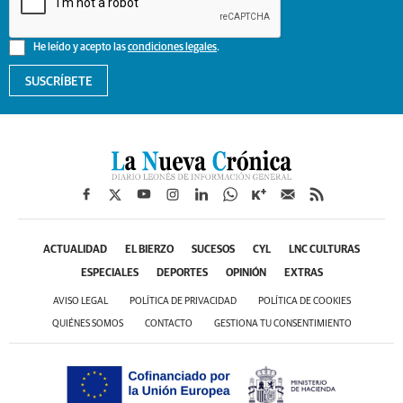
He leído y acepto las
condiciones legales
.
SUSCRÍBETE
ACTUALIDAD
EL BIERZO
SUCESOS
CYL
LNC CULTURAS
ESPECIALES
DEPORTES
OPINIÓN
EXTRAS
AVISO LEGAL
POLÍTICA DE PRIVACIDAD
POLÍTICA DE COOKIES
QUIÉNES SOMOS
CONTACTO
GESTIONA TU CONSENTIMIENTO