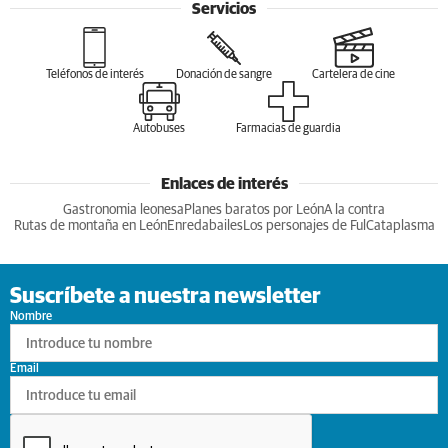
Servicios
Teléfonos de interés
Donación de sangre
Cartelera de cine
Autobuses
Farmacias de guardia
Enlaces de interés
Gastronomia leonesa
Planes baratos por León
A la contra
Rutas de montaña en León
Enredabailes
Los personajes de Ful
Cataplasma
Suscríbete a nuestra newsletter
Nombre
Email