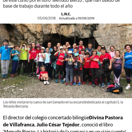
de este curso por el libro ‘Menudo Bierzo’, que han usado de
base de trabajo durante todo el año
L.N.C.
05/06/2018
Actualizado a 19/09/2019
Los niños visitaron la cueva de san Genadio en su excursióndedicada al capítulo 5, la
Tebaida Berciana.
El director del colegio concertado bilingüe
Divina Pastora
de Villafranca
,
Julio César Tejedor
, conoció el libro