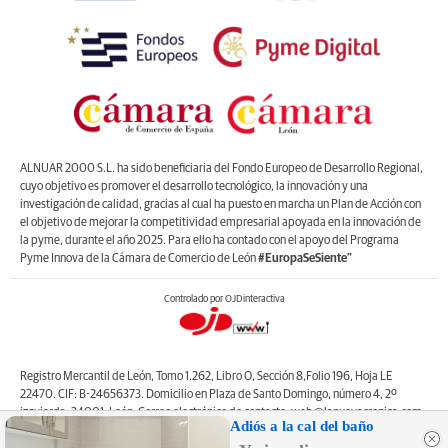
ALNUAR 2000 S.L. ha sido beneficiaria del Fondo Europeo de Desarrollo Regional,
cuyo objetivo es promover el desarrollo tecnológico, la innovación y una
investigación de calidad, gracias al cual ha puesto en marcha un Plan de Acción con
el objetivo de mejorar la competitividad empresarial apoyada en la innovación de
la pyme, durante el año 2025. Para ello ha contado con el apoyo del Programa
Pyme Innova de la Cámara de Comercio de León
#EuropaSeSiente”
Controlado por OJDinteractiva
Registro Mercantil de León, Tomo 1.262, Libro O, Sección 8,Folio 196, Hoja LE
22470. CIF: B-24656373. Domicilio en Plaza de Santo Domingo, número 4, 2º
izquierda, 24001, León. Correo electrónico de contacto: web@lanuevacronica.com.
Adiós a la cal del baño
Copyright © ALNUAR 2000 S.L. (LA NUEVA CRÓNICA). Incluye contenidos de la