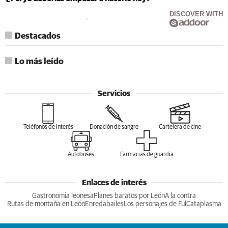
DISCOVER WITH
Destacados
Lo más leído
Servicios
Teléfonos de interés
Donación de sangre
Cartelera de cine
Autobuses
Farmacias de guardia
Enlaces de interés
Gastronomia leonesa
Planes baratos por León
A la contra
Rutas de montaña en León
Enredabailes
Los personajes de Ful
Cataplasma