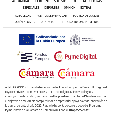
ACTUALIDAD
EL BIERZO
SUCESOS
CYL
LNC CULTURAS
ESPECIALES
DEPORTES
OPINIÓN
EXTRAS
AVISO LEGAL
POLÍTICA DE PRIVACIDAD
POLÍTICA DE COOKIES
QUIÉNES SOMOS
CONTACTO
GESTIONA TU CONSENTIMIENTO
ALNUAR 2000 S.L. ha sido beneficiaria del Fondo Europeo de Desarrollo Regional,
cuyo objetivo es promover el desarrollo tecnológico, la innovación y una
investigación de calidad, gracias al cual ha puesto en marcha un Plan de Acción con
el objetivo de mejorar la competitividad empresarial apoyada en la innovación de
la pyme, durante el año 2025. Para ello ha contado con el apoyo del Programa
Pyme Innova de la Cámara de Comercio de León
#EuropaSeSiente”