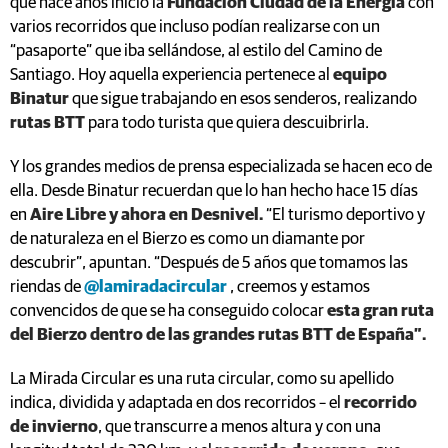
que hace años inició la
Fundación Ciudad de la Energía
con
varios recorridos que incluso podían realizarse con un
“pasaporte” que iba sellándose, al estilo del Camino de
Santiago. Hoy aquella experiencia pertenece al
equipo
Binatur
que sigue trabajando en esos senderos, realizando
rutas BTT
para todo turista que quiera descuibrirla.
Y los grandes medios de prensa especializada se hacen eco de
ella. Desde Binatur recuerdan que lo han hecho hace 15 días
en
Aire Libre y ahora en Desnivel.
“El turismo deportivo y
de naturaleza en el Bierzo es como un diamante por
descubrir”, apuntan. “Después de 5 años que tomamos las
riendas de
@lamiradacircular
, creemos y estamos
convencidos de que se ha conseguido colocar
esta gran ruta
del Bierzo dentro de las grandes rutas BTT de España”.
La Mirada Circular es una ruta circular, como su apellido
indica, dividida y adaptada en dos recorridos – el
recorrido
de invierno
, que transcurre a menos altura y con una