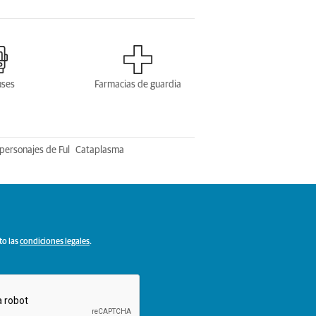
uses
Farmacias de guardia
personajes de Ful
Cataplasma
to las
condiciones legales
.