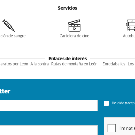
Servicios
ción de sangre
Cartelera de cine
Autob
Enlaces de interés
baratos por León
A la contra
Rutas de montaña en León
Enredabailes
Los 
tter
He leído y acep