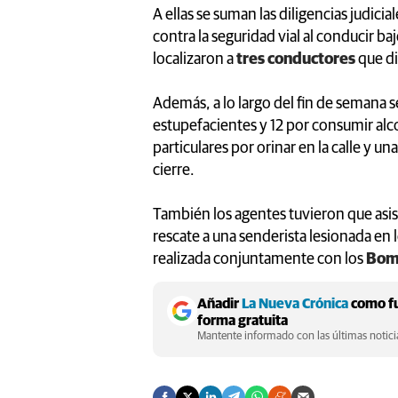
A ellas se suman las diligencias judici
contra la seguridad vial al conducir ba
localizaron a
tres conductores
que di
Además, a lo largo del fin de semana 
estupefacientes y 12 por consumir alco
particulares por orinar en la calle y u
cierre.
También los agentes tuvieron que asisti
rescate a una senderista lesionada en
realizada conjuntamente con los
Bomb
Añadir
La Nueva Crónica
como fu
forma gratuita
Mantente informado con las últimas noticia