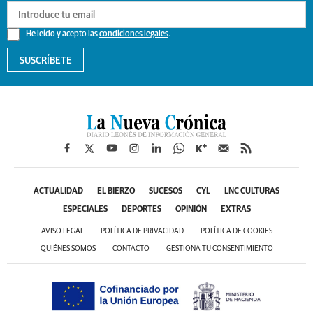
He leído y acepto las
condiciones legales
.
SUSCRÍBETE
ACTUALIDAD
EL BIERZO
SUCESOS
CYL
LNC CULTURAS
ESPECIALES
DEPORTES
OPINIÓN
EXTRAS
AVISO LEGAL
POLÍTICA DE PRIVACIDAD
POLÍTICA DE COOKIES
QUIÉNES SOMOS
CONTACTO
GESTIONA TU CONSENTIMIENTO