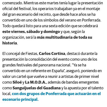
convertido en uno de los símbolos del verano en Ponferrada.
Todo quedará listo para una sexta edición que se celebrará
este viernes, sábado y domingo
y que, según la
organización, será la
más multitudinaria de toda su
historia
.
El concejal de Fiestas,
Carlos Cortina
, destacó durante la
presentación la consolidación del evento como uno de los
grandes festivales del panorama nacional. "Ya se ha
convertido en un referente en España", aseguró, poniendo en
valor un cartel que vuelve a reunir a artistas de primer nivel
como
Siloé
y
La M.O.D.A.
, además de bandas emergentes
como
Sanguijuelas del Guadiana
y la apuesta por el talento
local,
con dos grupos de Ponferrada que actuarán en el
escenario principal.
Para el edil, el éxito del Planeta Sound no se limita únicamente
a la programación musical. "Lo que premia mucho el festival
es el trato al usuario, el trato a toda la gente que viene al