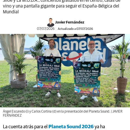
Javier Fernández
07/07/2026
Actualizado a 07/07/2026
Ángel Escuredo (i) y Carlos Cortina (d) en la presentación del Planeta Sound. | JAVIER
FERNÁNDEZ
La cuenta atrás para el
Planeta Sound 2026
ya ha
comenzado. Mientras este martes tenía lugar la presentación
oficial del festival, los operarios trabajaban ya en el montaje
del gran escenario del recinto, que desde hace años se ha