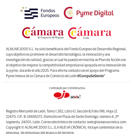
ALNUAR 2000 S.L. ha sido beneficiaria del Fondo Europeo de Desarrollo Regional,
cuyo objetivo es promover el desarrollo tecnológico, la innovación y una
investigación de calidad, gracias al cual ha puesto en marcha un Plan de Acción con
el objetivo de mejorar la competitividad empresarial apoyada en la innovación de
la pyme, durante el año 2025. Para ello ha contado con el apoyo del Programa
Pyme Innova de la Cámara de Comercio de León
#EuropaSeSiente”
Controlado por OJDinteractiva
Registro Mercantil de León, Tomo 1.262, Libro O, Sección 8,Folio 196, Hoja LE
22470. CIF: B-24656373. Domicilio en Plaza de Santo Domingo, número 4, 2º
izquierda, 24001, León. Correo electrónico de contacto: web@lanuevacronica.com.
Copyright © ALNUAR 2000 S.L. (LA NUEVA CRÓNICA). Incluye contenidos de la