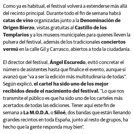
catas de vino
organizadas junto a la
Denominación de
Origen Bierzo
, visitas gratuitas al
Castillo de los
Templarios
y a los museos municipales para quienes lleven la
pulsera del festival, además de los tradicionales
conciertos
vermú
en la calle Gil y Carrasco, abiertos a toda la ciudadanía.
El director del festival,
Ángel Escuredo
, evitó concretar el
número de asistentes hasta que finalice el evento, aunque sí
avanzó que "va a ser la edición más multitudinaria de todas".
Según explicó,
el cartel ha sido uno de los mejor
recibidos desde el nacimiento del festival.
"Lo que nos
transmite el público es que ha sido uno de los carteles más
acertados de todas las ediciones. Tener aquí este fin de
semana a
La M.O.D.A.
o
Siloé
, dos bandas que están llenando
grandes recintos en toda España, junto al resto de grupos, ha
hecho que la gente responda muy bien".
La principal novedad de última hora llegará por culpa del
deporte. La victoria de la
Selección Española
frente a