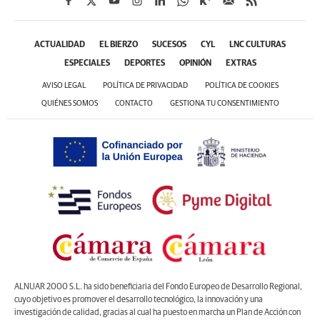
ACTUALIDAD
EL BIERZO
SUCESOS
CYL
LNC CULTURAS
ESPECIALES
DEPORTES
OPINIÓN
EXTRAS
AVISO LEGAL
POLÍTICA DE PRIVACIDAD
POLÍTICA DE COOKIES
QUIÉNES SOMOS
CONTACTO
GESTIONA TU CONSENTIMIENTO
ALNUAR 2000 S.L. ha sido beneficiaria del Fondo Europeo de Desarrollo Regional,
cuyo objetivo es promover el desarrollo tecnológico, la innovación y una
investigación de calidad, gracias al cual ha puesto en marcha un Plan de Acción con