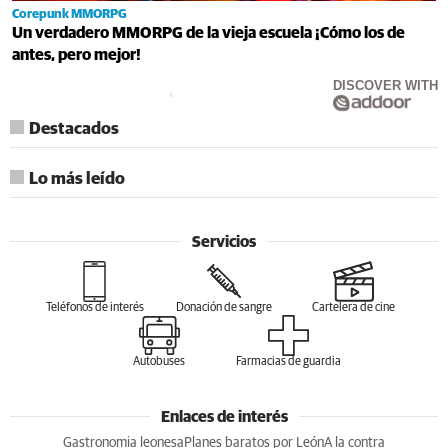
Corepunk MMORPG
Un verdadero MMORPG de la vieja escuela ¡Cómo los de
antes, pero mejor!
DISCOVER WITH
Destacados
Lo más leído
Servicios
Teléfonos de interés
Donación de sangre
Cartelera de cine
Autobuses
Farmacias de guardia
Enlaces de interés
Gastronomia leonesa
Planes baratos por León
A la contra