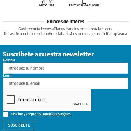
Autobuses
Farmacias de guardia
Enlaces de interés
Gastronomia leonesa
Planes baratos por León
A la contra
Rutas de montaña en León
Enredabailes
Los personajes de Ful
Cataplasma
Suscríbete a nuestra newsletter
Nombre
Email
He leído y acepto las
condiciones legales
.
SUSCRÍBETE