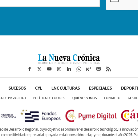
SUCESOS
CYL
LNC CULTURAS
ESPECIALES
DEPORT
CA DE PRIVACIDAD
POLÍTICA DE COOKIES
QUIÉNES SOMOS
CONTACTO
GESTI
de Desarrollo Regional, cuyo objetivo es promover el desarrollo tecnológico, la innovación y
la competitividad empresarial apoyada en la innovación de la pyme, durante el año 2025. P