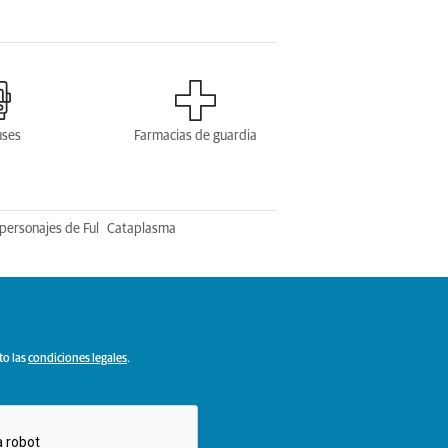
uses
Farmacias de guardia
personajes de Ful
Cataplasma
to las
condiciones legales
.