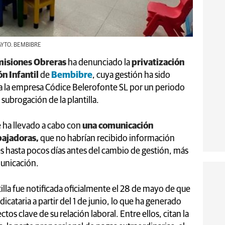
| AYTO. BEMBIBRE
misiones Obreras
ha denunciado la
privatización
ón Infantil
de
Bembibre
, cuya gestión ha sido
 a la empresa Códice Belerofonte SL por un periodo
subrogación de la plantilla.
e ha llevado a cabo con
una comunicación
abajadoras,
que no habrían recibido información
es hasta pocos días antes del cambio de gestión, más
municación.
tilla fue notificada oficialmente el 28 de mayo de que
icataria a partir del 1 de junio, lo que ha generado
tos clave de su relación laboral. Entre ellos, citan la