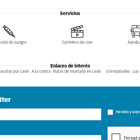
Servicios
ción de sangre
Cartelera de cine
Autob
Enlaces de interés
baratos por León
A la contra
Rutas de montaña en León
Enredabailes
Los 
tter
He leído y acep