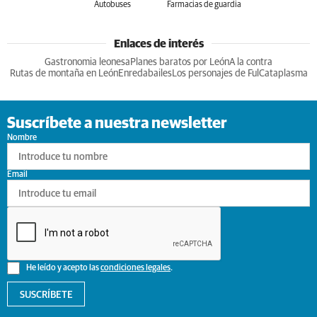
Autobuses
Farmacias de guardia
Enlaces de interés
Gastronomia leonesa
Planes baratos por León
A la contra
Rutas de montaña en León
Enredabailes
Los personajes de Ful
Cataplasma
Suscríbete a nuestra newsletter
Nombre
Email
He leído y acepto las
condiciones legales
.
SUSCRÍBETE