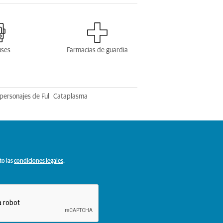
uses
Farmacias de guardia
personajes de Ful
Cataplasma
to las
condiciones legales
.