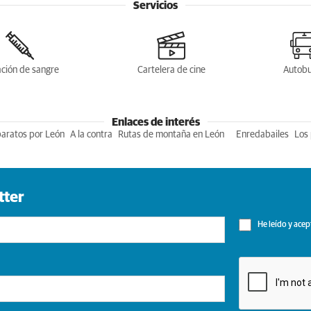
Servicios
ción de sangre
Cartelera de cine
Autob
Enlaces de interés
baratos por León
A la contra
Rutas de montaña en León
Enredabailes
Los 
tter
He leído y acep