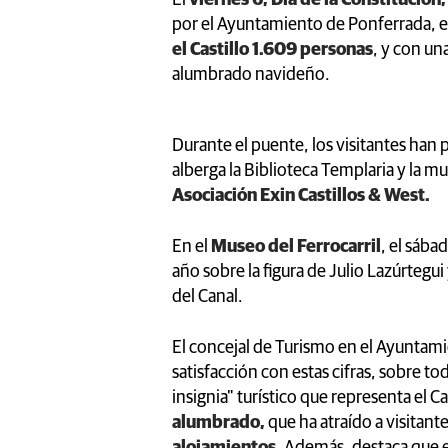
por el Ayuntamiento de Ponferrada, en
el Castillo 1.609 personas
, y con un
alumbrado navideño.
Durante el puente, los visitantes han
alberga la Biblioteca Templaria y la
Asociación Exin Castillos & West.
En el
Museo del Ferrocarril
, el sába
año sobre la figura de Julio Lazúrtegui 
del Canal.
El concejal de Turismo en el Ayuntam
satisfacción con estas cifras, sobre t
insignia" turístico que representa el C
alumbrado,
que ha atraído a visitan
alojamientos.
Además, destaca que es