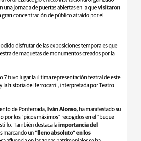
 una jornada de puertas abiertas en la que
visitaron
a gran concentración de público atraído por el
 podido disfrutar de las exposiciones temporales que
 muestra de maquetas de monumentos creados por la
do 7 tuvo lugar la última representación teatral de este
y la historia del ferrocarril, interpretada por Teatro
iento de Ponferrada,
Iván Alonso,
ha manifestado su
odo por los "picos máximos" recogidos en el "buque
astillo. También destaca la
importancia del
tes marcando un
"lleno absoluto" en los
a afluencia en las zonas patrimoniales se ha