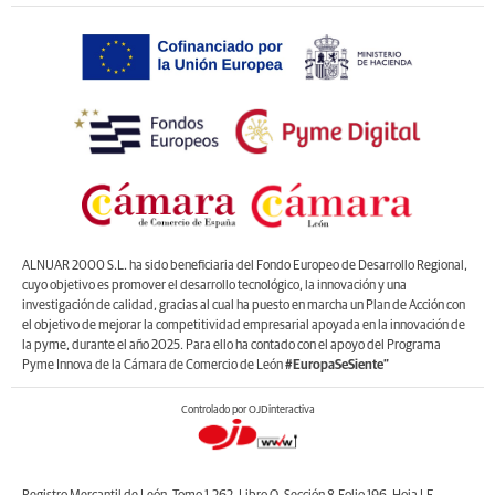
ALNUAR 2000 S.L. ha sido beneficiaria del Fondo Europeo de Desarrollo Regional,
cuyo objetivo es promover el desarrollo tecnológico, la innovación y una
investigación de calidad, gracias al cual ha puesto en marcha un Plan de Acción con
el objetivo de mejorar la competitividad empresarial apoyada en la innovación de
la pyme, durante el año 2025. Para ello ha contado con el apoyo del Programa
Pyme Innova de la Cámara de Comercio de León
#EuropaSeSiente”
Controlado por OJDinteractiva