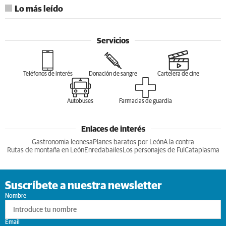
Lo más leído
Servicios
Teléfonos de interés
Donación de sangre
Cartelera de cine
Autobuses
Farmacias de guardia
Enlaces de interés
Gastronomia leonesa
Planes baratos por León
A la contra
Rutas de montaña en León
Enredabailes
Los personajes de Ful
Cataplasma
Suscríbete a nuestra newsletter
Nombre
Email