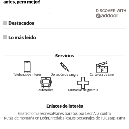
antes, pero mejor!
DISCOVER WITH
Destacados
Lo más leído
Servicios
Teléfonos de interés
Donación de sangre
Cartelera de cine
Autobuses
Farmacias de guardia
Enlaces de interés
Gastronomia leonesa
Planes baratos por León
A la contra
Rutas de montaña en León
Enredabailes
Los personajes de Ful
Cataplasma