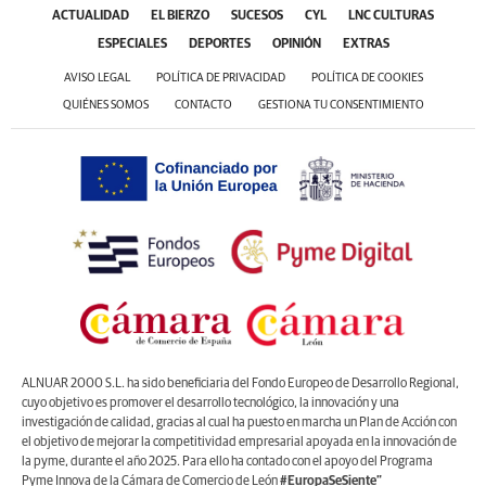
ACTUALIDAD
EL BIERZO
SUCESOS
CYL
LNC CULTURAS
ESPECIALES
DEPORTES
OPINIÓN
EXTRAS
AVISO LEGAL
POLÍTICA DE PRIVACIDAD
POLÍTICA DE COOKIES
QUIÉNES SOMOS
CONTACTO
GESTIONA TU CONSENTIMIENTO
ALNUAR 2000 S.L. ha sido beneficiaria del Fondo Europeo de Desarrollo Regional,
cuyo objetivo es promover el desarrollo tecnológico, la innovación y una
investigación de calidad, gracias al cual ha puesto en marcha un Plan de Acción con
el objetivo de mejorar la competitividad empresarial apoyada en la innovación de
la pyme, durante el año 2025. Para ello ha contado con el apoyo del Programa
Pyme Innova de la Cámara de Comercio de León
#EuropaSeSiente”