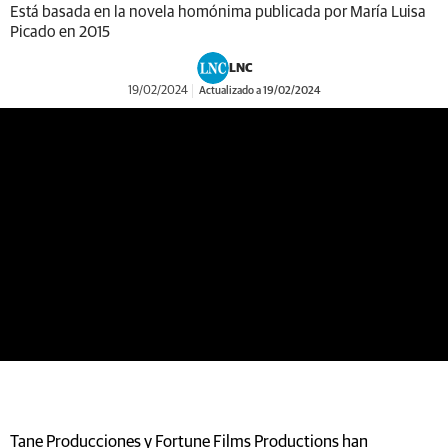
Está basada en la novela homónima publicada por María Luisa
Picado en 2015
LNC
19/02/2024
Actualizado a 19/02/2024
https://youtu.be/X2NhbYc3jJA?si=0QO_Kx2LNwQiQHNg
Tane Producciones y Fortune Films Productions han