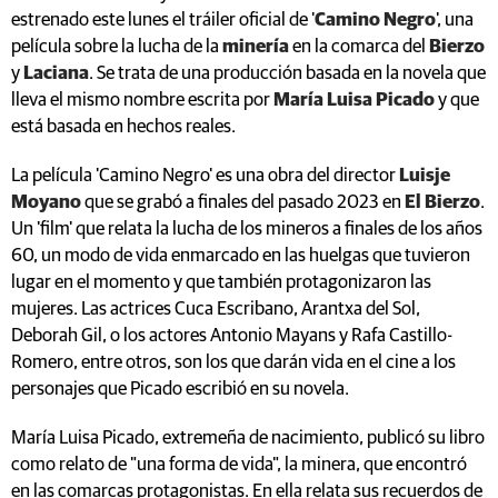
estrenado este lunes el tráiler oficial de '
Camino Negro
', una
película sobre la lucha de la
minería
en la comarca del
Bierzo
y
Laciana
. Se trata de una producción basada en la novela que
lleva el mismo nombre escrita por
María Luisa Picado
y que
está basada en hechos reales.
La película 'Camino Negro' es una obra del director
Luisje
Moyano
que se grabó a finales del pasado 2023 en
El Bierzo
.
Un 'film' que relata la lucha de los mineros a finales de los años
60, un modo de vida enmarcado en las huelgas que tuvieron
lugar en el momento y que también protagonizaron las
mujeres. Las actrices Cuca Escribano, Arantxa del Sol,
Deborah Gil, o los actores Antonio Mayans y Rafa Castillo-
Romero, entre otros, son los que darán vida en el cine a los
personajes que Picado escribió en su novela.
María Luisa Picado, extremeña de nacimiento, publicó su libro
como relato de "una forma de vida", la minera, que encontró
en las comarcas protagonistas. En ella relata sus recuerdos de