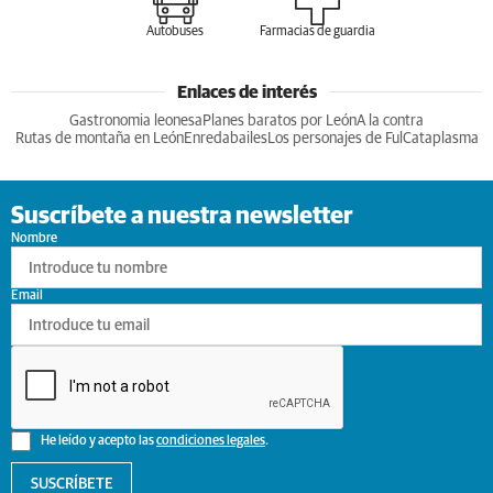
Autobuses
Farmacias de guardia
Enlaces de interés
Gastronomia leonesa
Planes baratos por León
A la contra
Rutas de montaña en León
Enredabailes
Los personajes de Ful
Cataplasma
Suscríbete a nuestra newsletter
Nombre
Email
He leído y acepto las
condiciones legales
.
SUSCRÍBETE