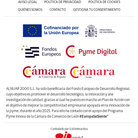
AVISO LEGAL
POLÍTICA DE PRIVACIDAD
POLÍTICA DE COOKIES
QUIÉNES SOMOS
CONTACTO
GESTIONA TU CONSENTIMIENTO
ALNUAR 2000 S.L. ha sido beneficiaria del Fondo Europeo de Desarrollo Regional,
cuyo objetivo es promover el desarrollo tecnológico, la innovación y una
investigación de calidad, gracias al cual ha puesto en marcha un Plan de Acción con
el objetivo de mejorar la competitividad empresarial apoyada en la innovación de
la pyme, durante el año 2025. Para ello ha contado con el apoyo del Programa
Pyme Innova de la Cámara de Comercio de León
#EuropaSeSiente”
Controlado por OJDinteractiva