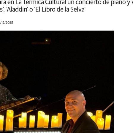
ará en La Térmica Cultural un concierto de piano y v
', 'Aladdin' o 'El Libro de la Selva'
9/12/2025