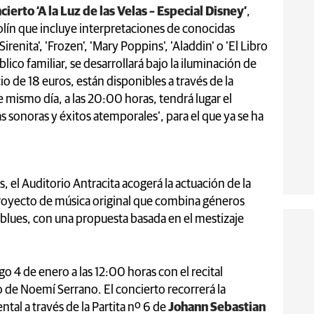
cierto ‘A la Luz de las Velas – Especial Disney’
,
olín que incluye interpretaciones de conocidas
renita', 'Frozen', 'Mary Poppins', 'Aladdin' o 'El Libro
úblico familiar, se desarrollará bajo la iluminación de
io de 18 euros, están disponibles a través de la
 mismo día, a las 20:00 horas, tendrá lugar el
as sonoras y éxitos atemporales’, para el que ya se ha
, el Auditorio Antracita acogerá la actuación de la
oyecto de música original que combina géneros
 blues, con una propuesta basada en el mestizaje
 4 de enero a las 12:00 horas con el recital
o de Noemí Serrano. El concierto recorrerá la
tal a través de la Partita nº 6 de
Johann Sebastian