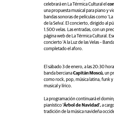
celebrará en La Térmica Cultural el
con
una propuesta musical para piano y vi
bandas sonoras de películas como 'La Si
de la Selva'. El concierto, dirigido al p
1.500 velas. Las entradas, con un prec
página web de La Térmica Cultural. Ese
concierto ‘A la Luz de las Velas – Band
completado el aforo.
El sábado 3 de enero, a las 20:30 horas
banda berciana
Capitán Moscú,
un pr
como rock, pop, música latina, funk y
musical y lírico.
La programación continuará el domingo
pianístico
'Árbol de Navidad',
a carg
tradición de la música navideña occiden