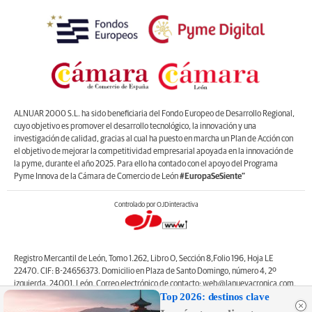
ALNUAR 2000 S.L. ha sido beneficiaria del Fondo Europeo de Desarrollo Regional,
cuyo objetivo es promover el desarrollo tecnológico, la innovación y una
investigación de calidad, gracias al cual ha puesto en marcha un Plan de Acción con
el objetivo de mejorar la competitividad empresarial apoyada en la innovación de
la pyme, durante el año 2025. Para ello ha contado con el apoyo del Programa
Pyme Innova de la Cámara de Comercio de León
#EuropaSeSiente”
Controlado por OJDinteractiva
Registro Mercantil de León, Tomo 1.262, Libro O, Sección 8,Folio 196, Hoja LE
22470. CIF: B-24656373. Domicilio en Plaza de Santo Domingo, número 4, 2º
izquierda, 24001, León. Correo electrónico de contacto: web@lanuevacronica.com.
Top 2026: destinos clave
Copyright © ALNUAR 2000 S.L. (LA NUEVA CRÓNICA). Incluye contenidos de la
empresa, de empresas del grupo o de terceros.