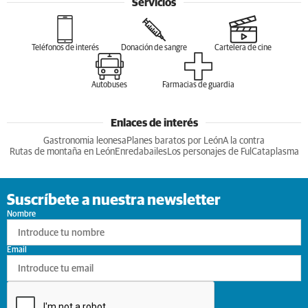
Servicios
Teléfonos de interés
Donación de sangre
Cartelera de cine
Autobuses
Farmacias de guardia
Enlaces de interés
Gastronomia leonesa
Planes baratos por León
A la contra
Rutas de montaña en León
Enredabailes
Los personajes de Ful
Cataplasma
Suscríbete a nuestra newsletter
Nombre
Email