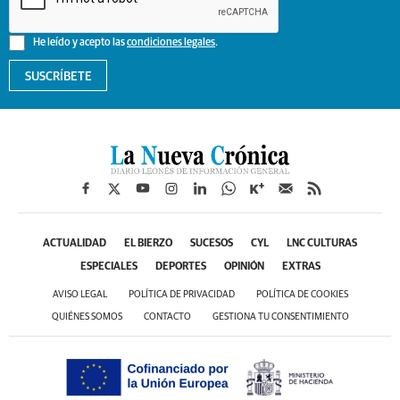
He leído y acepto las
condiciones legales
.
SUSCRÍBETE
ACTUALIDAD
EL BIERZO
SUCESOS
CYL
LNC CULTURAS
ESPECIALES
DEPORTES
OPINIÓN
EXTRAS
AVISO LEGAL
POLÍTICA DE PRIVACIDAD
POLÍTICA DE COOKIES
QUIÉNES SOMOS
CONTACTO
GESTIONA TU CONSENTIMIENTO