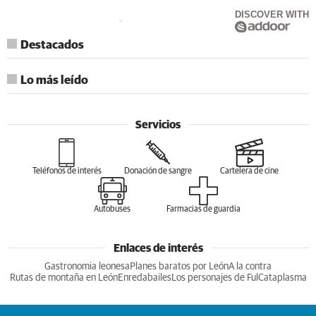
DISCOVER WITH
Destacados
Lo más leído
Servicios
Teléfonos de interés
Donación de sangre
Cartelera de cine
Autobuses
Farmacias de guardia
Enlaces de interés
Gastronomia leonesa
Planes baratos por León
A la contra
Rutas de montaña en León
Enredabailes
Los personajes de Ful
Cataplasma