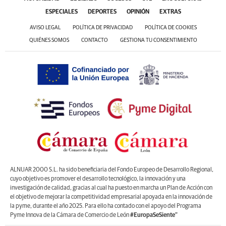
ESPECIALES
DEPORTES
OPINIÓN
EXTRAS
AVISO LEGAL
POLÍTICA DE PRIVACIDAD
POLÍTICA DE COOKIES
QUIÉNES SOMOS
CONTACTO
GESTIONA TU CONSENTIMIENTO
ALNUAR 2000 S.L. ha sido beneficiaria del Fondo Europeo de Desarrollo Regional,
cuyo objetivo es promover el desarrollo tecnológico, la innovación y una
investigación de calidad, gracias al cual ha puesto en marcha un Plan de Acción con
el objetivo de mejorar la competitividad empresarial apoyada en la innovación de
la pyme, durante el año 2025. Para ello ha contado con el apoyo del Programa
Pyme Innova de la Cámara de Comercio de León
#EuropaSeSiente”