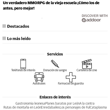
Un verdadero MMORPG de la vieja escuela ¡Cómo los de
antes, pero mejor!
DISCOVER WITH
Destacados
Lo más leído
Servicios
Teléfonos de interés
Donación de sangre
Cartelera de cine
Autobuses
Farmacias de guardia
Enlaces de interés
Gastronomia leonesa
Planes baratos por León
A la contra
Rutas de montaña en León
Enredabailes
Los personajes de Ful
Cataplasma