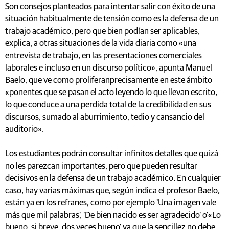
Son consejos planteados para intentar salir con éxito de una
situación habitualmente de tensión como es la defensa de un
trabajo académico, pero que bien podían ser aplicables,
explica, a otras situaciones de la vida diaria como «una
entrevista de trabajo, en las presentaciones comerciales
laborales e incluso en un discurso político», apunta Manuel
Baelo, que ve como proliferanprecisamente en este ámbito
«ponentes que se pasan el acto leyendo lo que llevan escrito,
lo que conduce a una perdida total de la credibilidad en sus
discursos, sumado al aburrimiento, tedio y cansancio del
auditorio».
Los estudiantes podrán consultar infinitos detalles que quizá
no les parezcan importantes, pero que pueden resultar
decisivos en la defensa de un trabajo académico. En cualquier
caso, hay varias máximas que, según indica el profesor Baelo,
están ya en los refranes, como por ejemplo 'Una imagen vale
más que mil palabras', 'De bien nacido es ser agradecido' o'«Lo
bueno, si breve, dos veces bueno' ya que la sencillez no debe