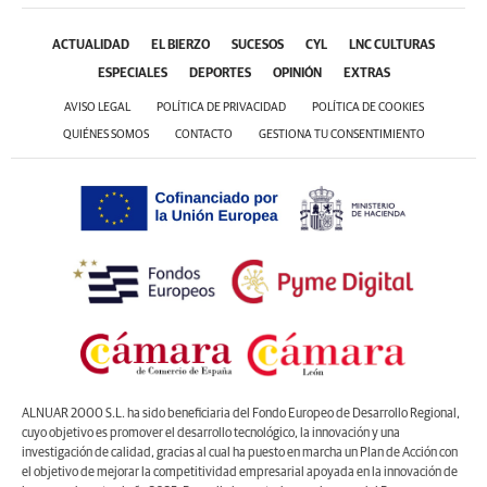
ACTUALIDAD
EL BIERZO
SUCESOS
CYL
LNC CULTURAS
ESPECIALES
DEPORTES
OPINIÓN
EXTRAS
AVISO LEGAL
POLÍTICA DE PRIVACIDAD
POLÍTICA DE COOKIES
QUIÉNES SOMOS
CONTACTO
GESTIONA TU CONSENTIMIENTO
ALNUAR 2000 S.L. ha sido beneficiaria del Fondo Europeo de Desarrollo Regional,
cuyo objetivo es promover el desarrollo tecnológico, la innovación y una
investigación de calidad, gracias al cual ha puesto en marcha un Plan de Acción con
el objetivo de mejorar la competitividad empresarial apoyada en la innovación de