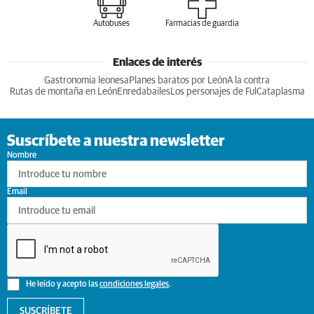
Autobuses
Farmacias de guardia
Enlaces de interés
Gastronomia leonesa
Planes baratos por León
A la contra
Rutas de montaña en León
Enredabailes
Los personajes de Ful
Cataplasma
Suscríbete a nuestra newsletter
Nombre
Email
He leído y acepto las
condiciones legales
.
SUSCRÍBETE