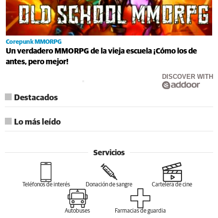
Corepunk MMORPG
Un verdadero MMORPG de la vieja escuela ¡Cómo los de
antes, pero mejor!
DISCOVER WITH
Destacados
Lo más leído
Servicios
Teléfonos de interés
Donación de sangre
Cartelera de cine
Autobuses
Farmacias de guardia