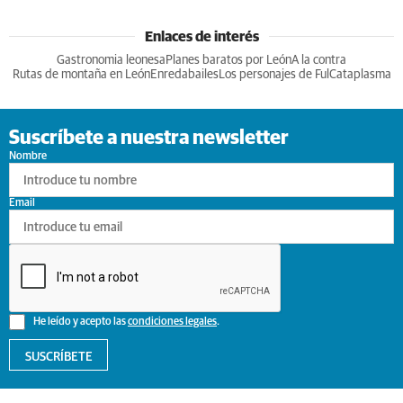
Enlaces de interés
Gastronomia leonesa
Planes baratos por León
A la contra
Rutas de montaña en León
Enredabailes
Los personajes de Ful
Cataplasma
Suscríbete a nuestra newsletter
Nombre
Email
He leído y acepto las
condiciones legales
.
SUSCRÍBETE