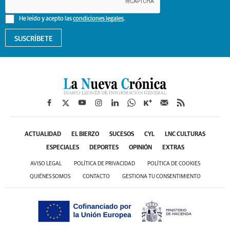
He leído y acepto las
condiciones legales
.
SUSCRÍBETE
ACTUALIDAD
EL BIERZO
SUCESOS
CYL
LNC CULTURAS
ESPECIALES
DEPORTES
OPINIÓN
EXTRAS
AVISO LEGAL
POLÍTICA DE PRIVACIDAD
POLÍTICA DE COOKIES
QUIÉNES SOMOS
CONTACTO
GESTIONA TU CONSENTIMIENTO