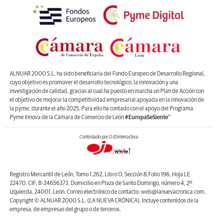
ALNUAR 2000 S.L. ha sido beneficiaria del Fondo Europeo de Desarrollo Regional,
cuyo objetivo es promover el desarrollo tecnológico, la innovación y una
investigación de calidad, gracias al cual ha puesto en marcha un Plan de Acción con
el objetivo de mejorar la competitividad empresarial apoyada en la innovación de
la pyme, durante el año 2025. Para ello ha contado con el apoyo del Programa
Pyme Innova de la Cámara de Comercio de León
#EuropaSeSiente”
Controlado por OJDinteractiva
Registro Mercantil de León, Tomo 1.262, Libro O, Sección 8,Folio 196, Hoja LE
22470. CIF: B-24656373. Domicilio en Plaza de Santo Domingo, número 4, 2º
izquierda, 24001, León. Correo electrónico de contacto: web@lanuevacronica.com.
Copyright © ALNUAR 2000 S.L. (LA NUEVA CRÓNICA). Incluye contenidos de la
empresa, de empresas del grupo o de terceros.