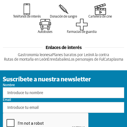
Teléfonos de interés
Donación de sangre
Cartelera de cine
Autobuses
Farmacias de guardia
Enlaces de interés
Gastronomia leonesa
Planes baratos por León
A la contra
Rutas de montaña en León
Enredabailes
Los personajes de Ful
Cataplasma
Suscríbete a nuestra newsletter
Nombre
Email