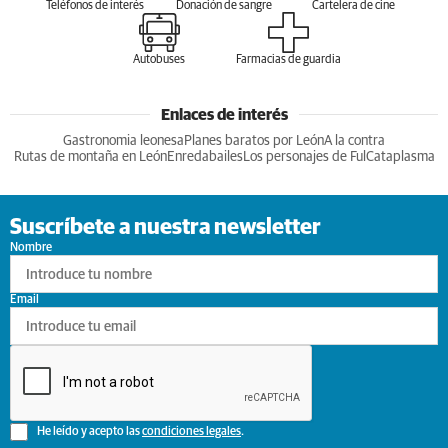
Teléfonos de interés
Donación de sangre
Cartelera de cine
Autobuses
Farmacias de guardia
Enlaces de interés
Gastronomia leonesa
Planes baratos por León
A la contra
Rutas de montaña en León
Enredabailes
Los personajes de Ful
Cataplasma
Suscríbete a nuestra newsletter
Nombre
Email
He leído y acepto las
condiciones legales
.