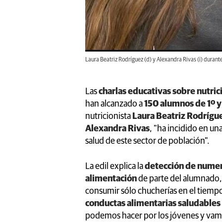
Laura Beatriz Rodríguez (d) y Alexandra Rivas (i) durante
Las
charlas educativas sobre nutric
han alcanzado a
150 alumnos de 1º y 
nutricionista
Laura Beatriz Rodrígu
Alexandra Rivas
, "ha incidido en un
salud de este sector de población".
La edil explica la
detección de numer
alimentación
de parte del alumnado,
consumir sólo chucherías en el tiempo 
conductas alimentarias saludables
podemos hacer por los jóvenes y vamo