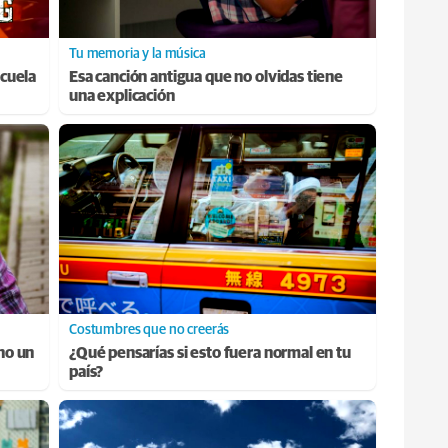
Tu memoria y la música
cuela
Esa canción antigua que no olvidas tiene
una explicación
Costumbres que no creerás
ino un
¿Qué pensarías si esto fuera normal en tu
país?