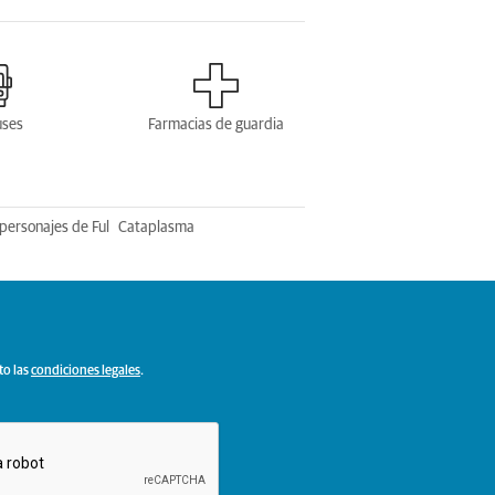
uses
Farmacias de guardia
personajes de Ful
Cataplasma
to las
condiciones legales
.