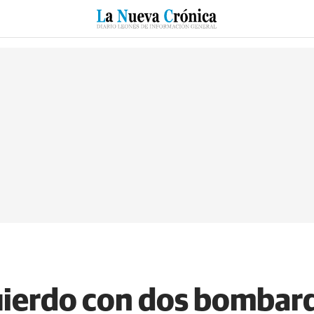
RZO
SUCESOS
CULTURAS
ESPECIALES
DEPORTES
quierdo con dos bombar