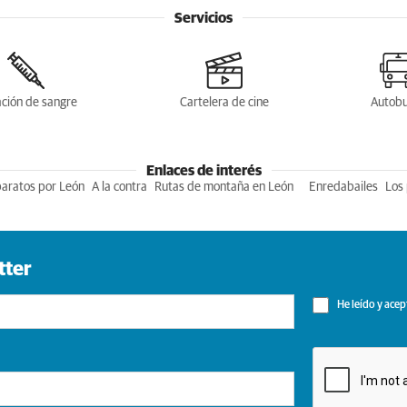
Servicios
ción de sangre
Cartelera de cine
Autob
Enlaces de interés
baratos por León
A la contra
Rutas de montaña en León
Enredabailes
Los 
tter
He leído y acep