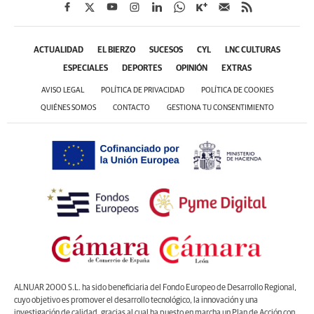
ACTUALIDAD
EL BIERZO
SUCESOS
CYL
LNC CULTURAS
ESPECIALES
DEPORTES
OPINIÓN
EXTRAS
AVISO LEGAL
POLÍTICA DE PRIVACIDAD
POLÍTICA DE COOKIES
QUIÉNES SOMOS
CONTACTO
GESTIONA TU CONSENTIMIENTO
ALNUAR 2000 S.L. ha sido beneficiaria del Fondo Europeo de Desarrollo Regional,
cuyo objetivo es promover el desarrollo tecnológico, la innovación y una
investigación de calidad, gracias al cual ha puesto en marcha un Plan de Acción con