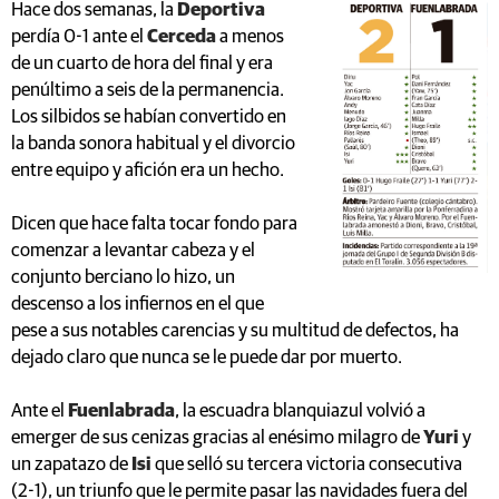
Hace dos semanas, la
Deportiva
perdía 0-1 ante el
Cerceda
a menos
de un cuarto de hora del final y era
penúltimo a seis de la permanencia.
Los silbidos se habían convertido en
la banda sonora habitual y el divorcio
entre equipo y afición era un hecho.
Dicen que hace falta tocar fondo para
comenzar a levantar cabeza y el
conjunto berciano lo hizo, un
descenso a los infiernos en el que
pese a sus notables carencias y su multitud de defectos, ha
dejado claro que nunca se le puede dar por muerto.
Ante el
Fuenlabrada
, la escuadra blanquiazul volvió a
emerger de sus cenizas gracias al enésimo milagro de
Yuri
y
un zapatazo de
Isi
que selló su tercera victoria consecutiva
(2-1), un triunfo que le permite pasar las navidades fuera del