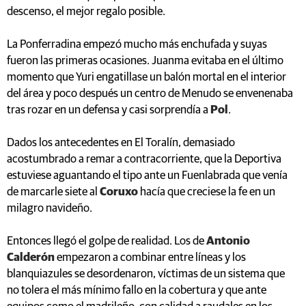
descenso, el mejor regalo posible.
La Ponferradina empezó mucho más enchufada y suyas
fueron las primeras ocasiones. Juanma evitaba en el último
momento que Yuri engatillase un balón mortal en el interior
del área y poco después un centro de Menudo se envenenaba
tras rozar en un defensa y casi sorprendía a
Pol
.
Dados los antecedentes en El Toralín, demasiado
acostumbrado a remar a contracorriente, que la Deportiva
estuviese aguantando el tipo ante un Fuenlabrada que venía
de marcarle siete al
Coruxo
hacía que creciese la fe en un
milagro navideño.
Entonces llegó el golpe de realidad. Los de
Antonio
Calderón
empezaron a combinar entre líneas y los
blanquiazules se desordenaron, víctimas de un sistema que
no tolera el más mínimo fallo en la cobertura y que ante