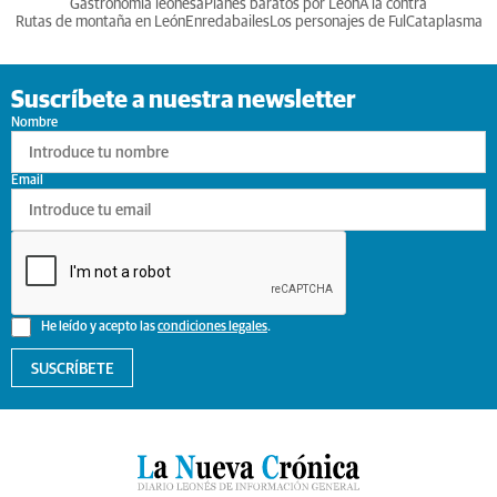
Gastronomia leonesa
Planes baratos por León
A la contra
Rutas de montaña en León
Enredabailes
Los personajes de Ful
Cataplasma
Suscríbete a nuestra newsletter
Nombre
Email
He leído y acepto las
condiciones legales
.
SUSCRÍBETE