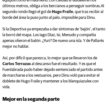
equipos como el madrileño, con calidad a raudales en los
últimos metros, obliga a los bercianos a perseguir sombras.Al
segundo rondo llegó el gol de
Hugo Fraile
, que tras recibir al
borde del área la puso junto al palo, imposible para Dinu.
Si la Deportiva ya empezaba a dar síntomas de ‘bajón’, el tanto
la borró del mapa. Los Iago Díaz, Isi, Menudo y compañía
apenas olieron el balón. ¿Yuri? De nuevo una isla. Y de Pallarés
mejor no hablar.
Así, por difícil que parezca, lo mejor que se llevaron los de
Carlos Terrazas
al descanso fue el resultado. Y es que el
Fuenlabrada pudo haber dejado sentenciado el partido antes
de marcharse a los vestuarios, pero Dinu voló para evitar el
doblete de Hugo Fraile y mantener a los blanquiazules con
vida.
Mejor en la segunda parte