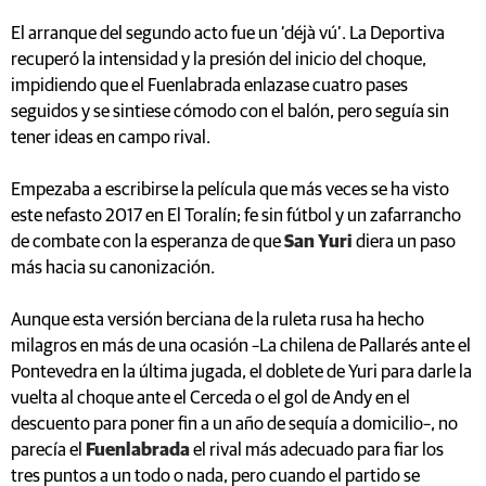
El arranque del segundo acto fue un ‘déjà vú’. La Deportiva
recuperó la intensidad y la presión del inicio del choque,
impidiendo que el Fuenlabrada enlazase cuatro pases
seguidos y se sintiese cómodo con el balón, pero seguía sin
tener ideas en campo rival.
Empezaba a escribirse la película que más veces se ha visto
este nefasto 2017 en El Toralín; fe sin fútbol y un zafarrancho
de combate con la esperanza de que
San Yuri
diera un paso
más hacia su canonización.
Aunque esta versión berciana de la ruleta rusa ha hecho
milagros en más de una ocasión –La chilena de Pallarés ante el
Pontevedra en la última jugada, el doblete de Yuri para darle la
vuelta al choque ante el Cerceda o el gol de Andy en el
descuento para poner fin a un año de sequía a domicilio–, no
parecía el
Fuenlabrada
el rival más adecuado para fiar los
tres puntos a un todo o nada, pero cuando el partido se