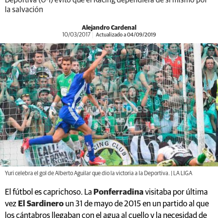
Deportiva (0-1) evitó que el Racing dependiera de sí mismo por
la salvación
Alejandro Cardenal
10/03/2017
Actualizado a 04/09/2019
Yuri celebra el gol de Alberto Aguilar que dio la victoria a la Deportiva. | LA LIGA
El fútbol es caprichoso. La
Ponferradina
visitaba por última
vez
El Sardinero
un 31 de mayo de 2015 en un partido al que
los cántabros llegaban con el agua al cuello y la necesidad de