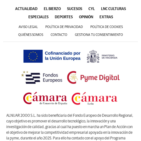
ACTUALIDAD
EL BIERZO
SUCESOS
CYL
LNC CULTURAS
ESPECIALES
DEPORTES
OPINIÓN
EXTRAS
AVISO LEGAL
POLÍTICA DE PRIVACIDAD
POLÍTICA DE COOKIES
QUIÉNES SOMOS
CONTACTO
GESTIONA TU CONSENTIMIENTO
ALNUAR 2000 S.L. ha sido beneficiaria del Fondo Europeo de Desarrollo Regional,
cuyo objetivo es promover el desarrollo tecnológico, la innovación y una
investigación de calidad, gracias al cual ha puesto en marcha un Plan de Acción con
el objetivo de mejorar la competitividad empresarial apoyada en la innovación de
la pyme, durante el año 2025. Para ello ha contado con el apoyo del Programa