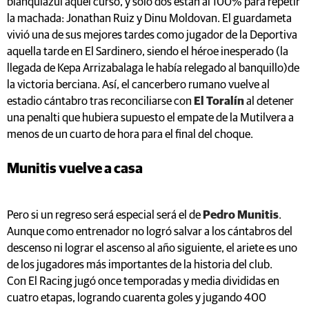
blanquiazul aquel curso, y solo dos están al 100% para repetir
la machada: Jonathan Ruiz y Dinu Moldovan. El guardameta
vivió una de sus mejores tardes como jugador de la Deportiva
aquella tarde en El Sardinero, siendo el héroe inesperado (la
llegada de Kepa Arrizabalaga le había relegado al banquillo)de
la victoria berciana. Así, el cancerbero rumano vuelve al
estadio cántabro tras reconciliarse con
El Toralín
al detener
una penalti que hubiera supuesto el empate de la Mutilvera a
menos de un cuarto de hora para el final del choque.
Munitis vuelve a casa
Pero si un regreso será especial será el de
Pedro Munitis
.
Aunque como entrenador no logró salvar a los cántabros del
descenso ni lograr el ascenso al año siguiente, el ariete es uno
de los jugadores más importantes de la historia del club.
Con El Racing jugó once temporadas y media divididas en
cuatro etapas, logrando cuarenta goles y jugando 400