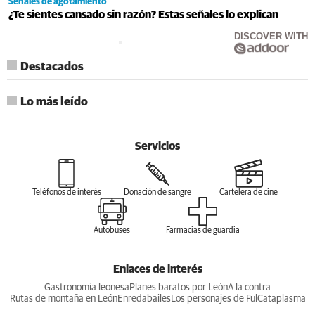
Señales de agotamiento
¿Te sientes cansado sin razón? Estas señales lo explican
DISCOVER WITH
Destacados
Lo más leído
Servicios
Teléfonos de interés
Donación de sangre
Cartelera de cine
Autobuses
Farmacias de guardia
Enlaces de interés
Gastronomia leonesa
Planes baratos por León
A la contra
Rutas de montaña en León
Enredabailes
Los personajes de Ful
Cataplasma