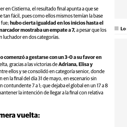
er en Cistierna, el resultado final apunta a que se
fue tan fácil, pues como ellos mismos temían la base
í fue;
hubo cierta igualdad en los inicios hasta el
Lo
l marcador mostraba un empate a 7,
a pesar que los
on luchador en dos categorías.
o comenzó a gestarse con un 3-0 a su favor en
lta, gracias a las victorias de
Adriana, Elisa y
tre ellos y se consolidó en categoría senior, donde
n en la final del día 31 de mayo, en escenario sin
un contundente 7 a 1; que dejaba el global en un 17 a 8
ntener la intención de llegar a la final con relativa
rimera vuelta: