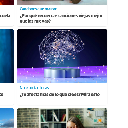
Canciones que marcan
cuela
¿Por qué recuerdas canciones viejas mejor
que las nuevas?
No eran tan locas
te
¿Te afecta más de lo que crees? Mira esto