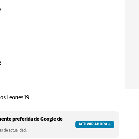
0
1
uelta:
3
Los Leones 19
ente preferida de Google de
ACTIVAR AHORA
s de actualidad.