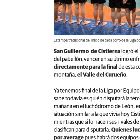
Estampa tradicional del inicio de cada corro de la Liga p
San Guillermo de Cistierna
logró el
del pabellón;vencer en su útrimo enf
directamente para la final
de esta co
montaña,
el Valle del Curueño
.
Ya tenemos final de la Liga por Equipo
sabe todavía es quién disputará la ter
mañana en el luchódromo de León, en 
situación similar a la que vivia hoy Cis
mientras que si lo hacen sus rivales de
clasifican para disputarla.
Quienes luc
por average
pues habrá dos equipos si