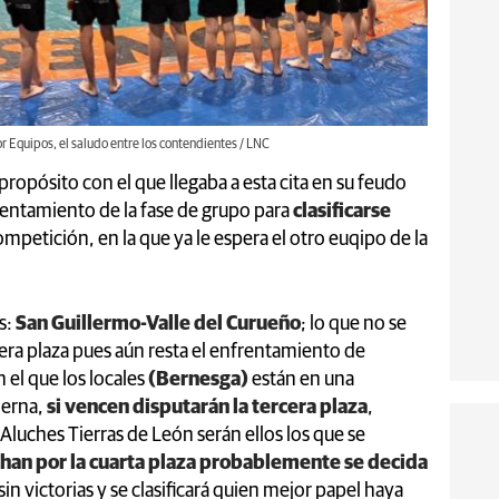
or Equipos, el saludo entre los contendientes / LNC
 propósito con el que llegaba a esta cita en su feudo
rentamiento de la fase de grupo para
clasificarse
mpetición, en la que ya le espera el otro euqipo de la
s:
San Guillermo-Valle del Curueño
; lo que no se
cera plaza pues aún resta el enfrentamiento de
el que los locales
(Bernesga)
están en una
tierna,
si vencen disputarán la tercera plaza
,
 Aluches Tierras de León serán ellos los que se
han por la cuarta plaza probablemente se decida
n victorias y se clasificará quien mejor papel haya