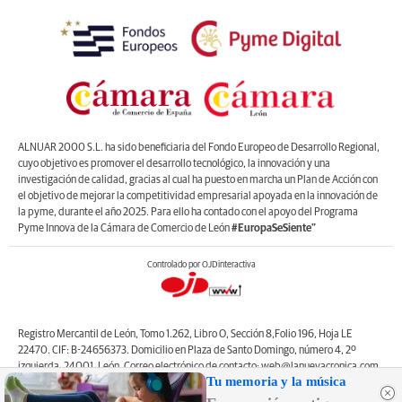
ALNUAR 2000 S.L. ha sido beneficiaria del Fondo Europeo de Desarrollo Regional,
cuyo objetivo es promover el desarrollo tecnológico, la innovación y una
investigación de calidad, gracias al cual ha puesto en marcha un Plan de Acción con
el objetivo de mejorar la competitividad empresarial apoyada en la innovación de
la pyme, durante el año 2025. Para ello ha contado con el apoyo del Programa
Pyme Innova de la Cámara de Comercio de León
#EuropaSeSiente”
Controlado por OJDinteractiva
Registro Mercantil de León, Tomo 1.262, Libro O, Sección 8,Folio 196, Hoja LE
22470. CIF: B-24656373. Domicilio en Plaza de Santo Domingo, número 4, 2º
izquierda, 24001, León. Correo electrónico de contacto: web@lanuevacronica.com.
Tu memoria y la música
Copyright © ALNUAR 2000 S.L. (LA NUEVA CRÓNICA). Incluye contenidos de la
empresa, de empresas del grupo o de terceros.