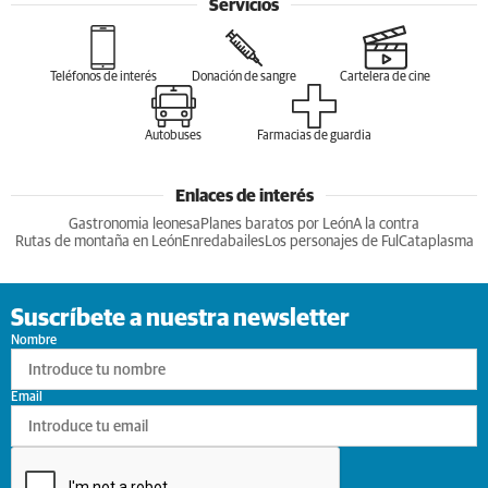
Servicios
Teléfonos de interés
Donación de sangre
Cartelera de cine
Autobuses
Farmacias de guardia
Enlaces de interés
Gastronomia leonesa
Planes baratos por León
A la contra
Rutas de montaña en León
Enredabailes
Los personajes de Ful
Cataplasma
Suscríbete a nuestra newsletter
Nombre
Email