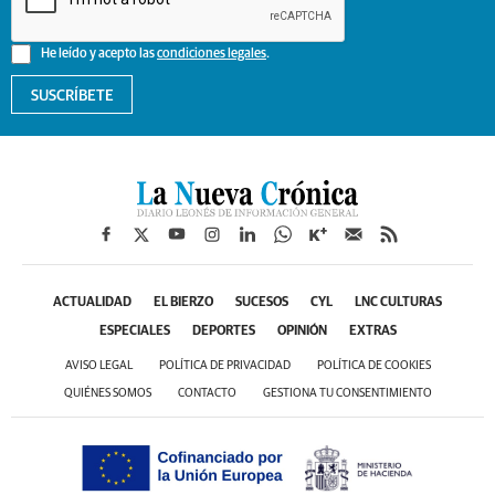
He leído y acepto las
condiciones legales
.
SUSCRÍBETE
ACTUALIDAD
EL BIERZO
SUCESOS
CYL
LNC CULTURAS
ESPECIALES
DEPORTES
OPINIÓN
EXTRAS
AVISO LEGAL
POLÍTICA DE PRIVACIDAD
POLÍTICA DE COOKIES
QUIÉNES SOMOS
CONTACTO
GESTIONA TU CONSENTIMIENTO