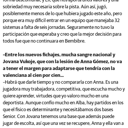
forma descomunal, y Eli, que nos aporta unos valores y una
sobriedad muy necesaria sobre la pista. Aún así, jugó,
posiblemente menos de lo que hubiera jugado este año, pero
porque era muy díficil entrar en un equipo que manejaba 32
sistemas a falta de seis jornadas. Seguramente no tuvo la
participación que esperaba y creo que la mejor decisión para
todos fue que no continuara en Bembibre.
–Entre los nuevos fichajes, mucha sangre nacional y
Jovana Vukoje, que con la lesión de Anna Gómez, no va
a tener el margen para adaptarse que tendría con la
valenciana al cien por cien...
–Habrá que darle tiempo y no compararla con Anna. Es una
jugadora muy trabajadora, competitiva, que escucha mucho y
quiere aprender, virtudes que yo valoro mucho en una
deportista. Aunque confío mucho en Alba, hay partidos en los
que el físico es determinante y necesitábamos dos bases
Senior. Con Jovana tenemos una base que además puede
jugar de escolta, así que una vez se recupere, Anna y ella van a