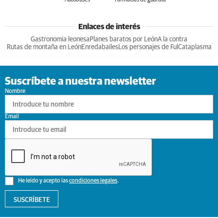
Autobuses
Farmacias de guardia
Enlaces de interés
Gastronomia leonesa
Planes baratos por León
A la contra
Rutas de montaña en León
Enredabailes
Los personajes de Ful
Cataplasma
Suscríbete a nuestra newsletter
Nombre
Email
He leído y acepto las
condiciones legales
.
SUSCRÍBETE