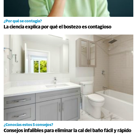
¿Por qué se contagia?
La ciencia explica por qué el bostezo es contagioso
Pasaportes que abren
puertas
¿Conocías estos 5 consejos?
Los pasaportes más
Consejos infalibles para eliminar la cal del baño fácil y rápido
poderosos del mundo,
¿está el tuyo?