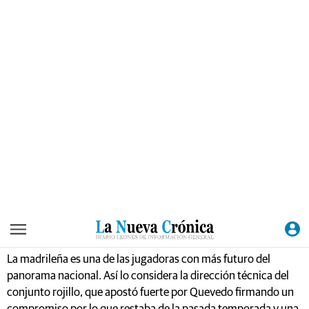
Bembibre tiene motivos para soñar con seguir formando
parte de la élite del baloncesto femenino español. A la
renovación de piezas clave del esquema de
‘Chiqui’ Barros
,
como
Anna Gómez
o la capitana
Rita Esther Montenegro
-
medalla de bronces en los Juegos Europeos de Baku- se une la
continuidad de jugadoras que están llamadas a tener un papel
importante en las próximas temporadas.
Una de ellas es la alero
Laura Quevedo
. La alero, que aterrizó
el pasado mes de enero en la capital del Bierzo Alto tras su
aventura en la Liga Universitaria estadounidense y que acaba
de coronarse campeona de Europa sub-20 con la selección
española.
La madrileña es una de las jugadoras con más futuro del
panorama nacional. Así lo considera la dirección técnica del
conjunto rojillo, que apostó fuerte por Quevedo firmando un
compromiso por lo que restaba de la pasada temporada y una
más.